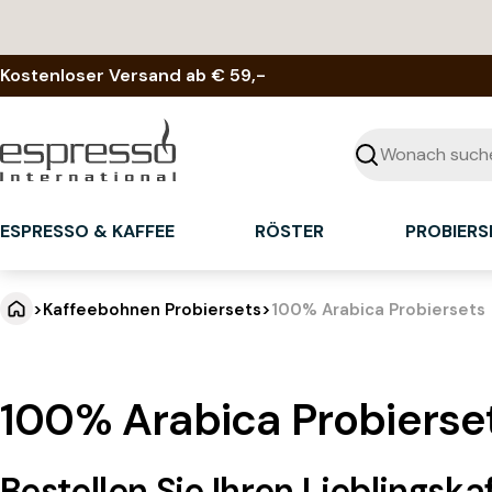
Zum
Inhalt
springen
Kostenloser Versand ab € 59,-
Suchen
ESPRESSO & KAFFEE
RÖSTER
PROBIERS
>
Kaffeebohnen Probiersets
>
100% Arabica Probiersets
100% Arabica Probierse
Bestellen Sie Ihren Lieblingska