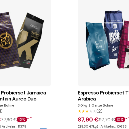
 Probierset Jamaica
Espresso Probierset T
ntain Aureo Duo
Arabica
ze Bohne
3,0 kg
|
Ganze Bohne
1)
(2)
★★★★★
★★★★★
€
87,90 €
77,80 €
97,70 €
10%
10%
 Artikelnr.: 11379
(29,30 €/kg) | Artikelnr.: 10638