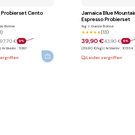
 Probierset Cento
Jamaica Blue Mountai
Espresso Probierset
ze Bohne
1kg
|
Ganze Bohne
1)
(13)
★★★★★
★★★★★
39,90 €
97,70 €
43,90 €
9%
9%
 Artikelnr.: 11361
(39,90 €/kg) | Artikelnr.: 10554
ergriffen
Leider vergriffen