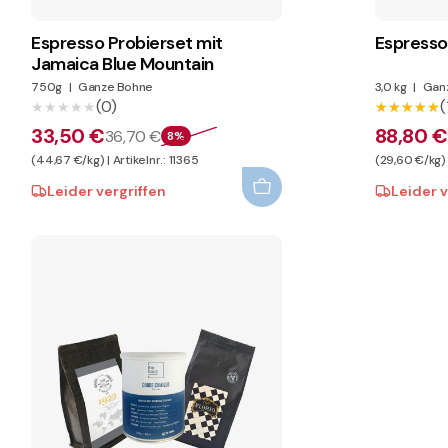
Espresso Probierset mit
Espresso
Jamaica Blue Mountain
750g
|
Ganze Bohne
3,0 kg
|
Gan
(0)
(
★★★★★
★★★★★
★★★★★
★★★★★
33,50 €
88,80 €
36,70 €
8%
(44,67 €/kg) | Artikelnr.: 11365
(29,60 €/kg) |
Leider vergriffen
Leider v