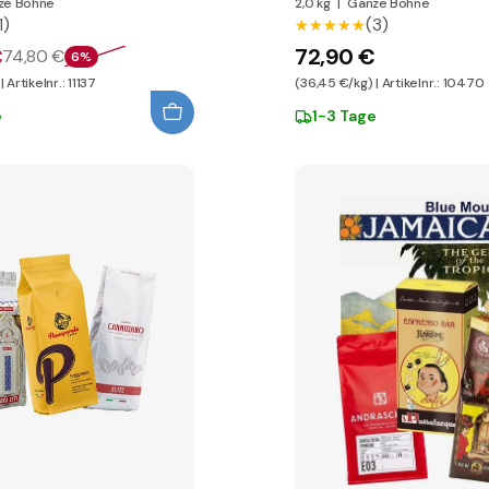
ze Bohne
2,0 kg
|
Ganze Bohne
1)
(3)
★★★★★
★★★★★
€
72,90 €
74,80 €
6%
 Artikelnr.: 11137
(36,45 €/kg) | Artikelnr.: 10470
e
1-3 Tage