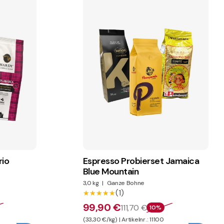
rio
Espresso Probierset Jamaica
Blue Mountain
3,0 kg
|
Ganze Bohne
(1)
★★★★★
★★★★★
99,90 €
111,70 €
10%
(33,30 €/kg) | Artikelnr.: 11100