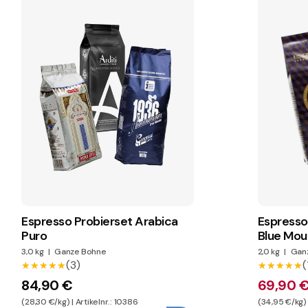
Espresso Probierset Arabica
Espresso
Puro
Blue Mou
3,0 kg
|
Ganze Bohne
2,0 kg
|
Gan
(3)
(
★★★★★
★★★★★
★★★★★
★★★★★
84,90 €
69,90 
(28,30 €/kg) | Artikelnr.: 10386
(34,95 €/kg) |