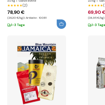
3,0 kg
|
Ganze Bohne
2,0 kg
|
Gan
(2)
(
★★★★★
★★★★★
★★★★★
★★★★★
78,90 €
69,90 
(26,30 €/kg) | Artikelnr.: 10081
(34,95 €/kg) |
1-3 Tage
1-3 Tag