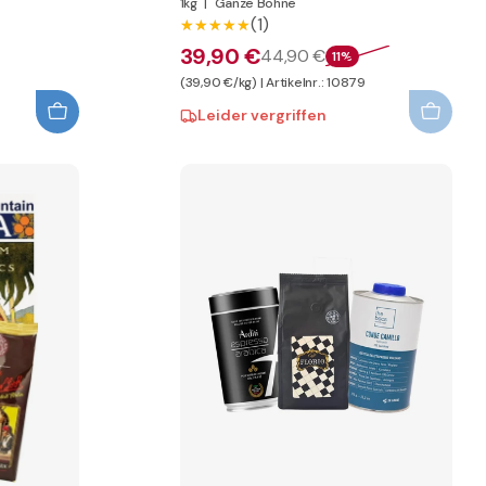
1kg
|
Ganze Bohne
(1)
★★★★★
★★★★★
39,90 €
44,90 €
11%
(39,90 €/kg) | Artikelnr.: 10879
Leider vergriffen