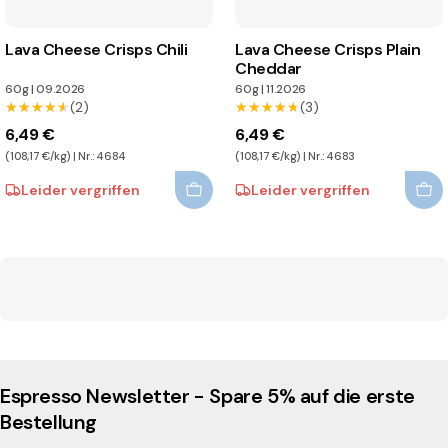
Lava Cheese Crisps Chili
Lava Cheese Crisps Plain
Cheddar
60g
|
09.2026
60g
|
11.2026
★★★★★
★★★★★
(2)
★★★★★
★★★★★
(3)
6,49 €
6,49 €
(108,17 €/kg) | Nr.: 4684
(108,17 €/kg) | Nr.: 4683
Leider vergriffen
Leider vergriffen
Espresso Newsletter - Spare 5% auf die erste
Bestellung