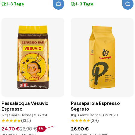
1-3 Tage
1-3 Tage
Passalacqua Vesuvio
Passaparola Espresso
Espresso
Segreto
1kg
|
Ganze Bohne
|
06.2028
1kg
|
Ganze Bohne
|
05.2028
★★★★★
★★★★★
(134)
★★★★★
★★★★★
(39)
24,70 €
26,90 €
26,90 €
8%