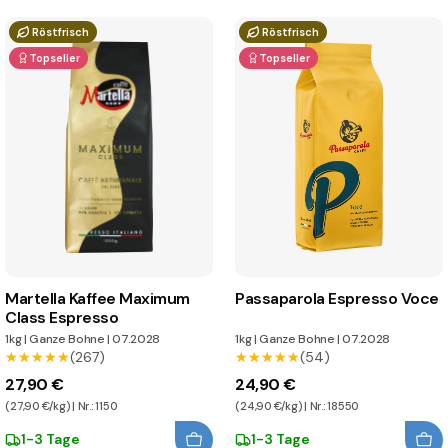
Röstfrisch
Röstfrisch
Topseller
Topseller
Martella Kaffee Maximum
Passaparola Espresso Voce
Class Espresso
1kg
|
Ganze Bohne
|
07.2028
1kg
|
Ganze Bohne
|
07.2028
★★★★★
★★★★★
(267)
★★★★★
★★★★★
(54)
27,90 €
24,90 €
(27,90 €/kg) | Nr.: 1150
(24,90 €/kg) | Nr.: 18550
1-3 Tage
1-3 Tage