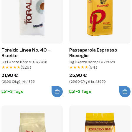
Toraldo Linea No. 40 -
Passaparola Espresso
Bluette
Risveglio
1kg
|
Ganze Bohne
|
06.2028
1kg
|
Ganze Bohne
|
07.2028
★★★★★
★★★★★
(329)
★★★★★
★★★★★
(94)
21,90 €
25,90 €
(21,90 €/kg) | Nr.: 1855
(25,90 €/kg) | Nr.: 13970
1-3 Tage
1-3 Tage