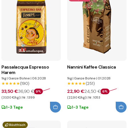
Passalacqua Espresso
Nannini Kaffee Classica
Harem
1kg
|
Ganze Bohne
|
06.2028
1kg
|
Ganze Bohne
|
01.2028
★★★★★
★★★★★
(190)
★★★★★
★★★★★
(251)
33,50 €
36,90 €
22,90 €
24,50 €
9%
6%
(33,50 €/kg) | Nr.: 1399
(22,90 €/kg) | Nr.: 1053
1-3 Tage
1-3 Tage
Röstfrisch