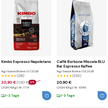
Kimbo Espresso Napoletano
Caffè Borbone Miscela BLU
Bar Espresso Kaffee
1kg
|
Ganze Bohne
|
07.2028
1kg
|
Ganze Bohne
|
03.2028
★★★★★
★★★★★
(218)
★★★★★
★★★★★
(256)
20,90 €
21,90 €
20,90 €
4%
(20,90 €/kg) | Nr.: 1774
(20,90 €/kg) | Nr.: 10093
1-3 Tage
1-3 Tage