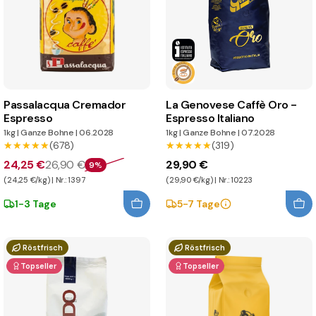
Passalacqua Cremador
La Genovese Caffè Oro -
Espresso
Espresso Italiano
1kg
|
Ganze Bohne
|
06.2028
1kg
|
Ganze Bohne
|
07.2028
★★★★★
★★★★★
(678)
★★★★★
★★★★★
(319)
24,25 €
26,90 €
29,90 €
9%
(24,25 €/kg) | Nr.: 1397
(29,90 €/kg) | Nr.: 10223
1-3 Tage
5-7 Tage
Röstfrisch
Röstfrisch
Topseller
Topseller