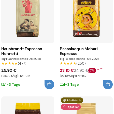
Hausbrandt Espresso
Passalacqua Mehari
Nonnetti
Espresso
1kg
|
Ganze Bohne
|
05.2028
1kg
|
Ganze Bohne
|
06.2028
★★★★★
★★★★★
(477)
★★★★★
★★★★★
(250)
25,90 €
23,10 €
24,90 €
7%
(25,90 €/kg) | Nr.: 1012
(23,10 €/kg) | Nr.: 1521
1-3 Tage
1-3 Tage
Röstfrisch
Topseller