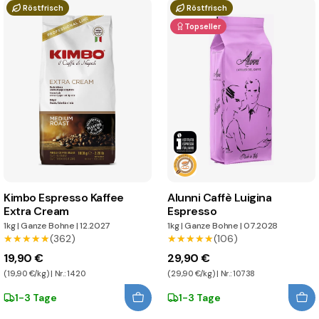
Röstfrisch
Röstfrisch
Topseller
Kimbo Espresso Kaffee
Alunni Caffè Luigina
Extra Cream
Espresso
1kg
|
Ganze Bohne
|
12.2027
1kg
|
Ganze Bohne
|
07.2028
★★★★★
★★★★★
(362)
★★★★★
★★★★★
(106)
19,90 €
29,90 €
(19,90 €/kg) | Nr.: 1420
(29,90 €/kg) | Nr.: 10738
1-3 Tage
1-3 Tage