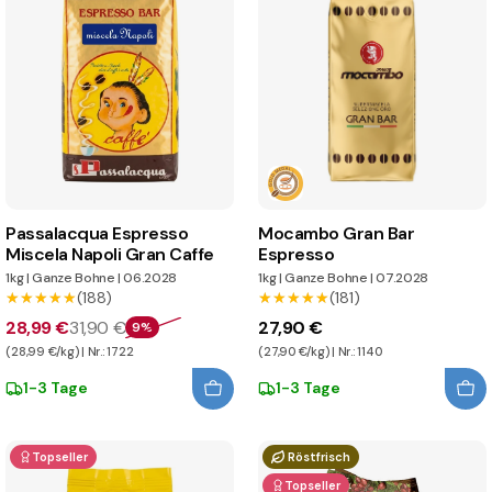
Passalacqua Espresso
Mocambo Gran Bar
Miscela Napoli Gran Caffe
Espresso
1kg
|
Ganze Bohne
|
06.2028
1kg
|
Ganze Bohne
|
07.2028
★★★★★
★★★★★
(188)
★★★★★
★★★★★
(181)
28,99 €
31,90 €
27,90 €
9%
(28,99 €/kg) | Nr.: 1722
(27,90 €/kg) | Nr.: 1140
1-3 Tage
1-3 Tage
Topseller
Röstfrisch
Topseller