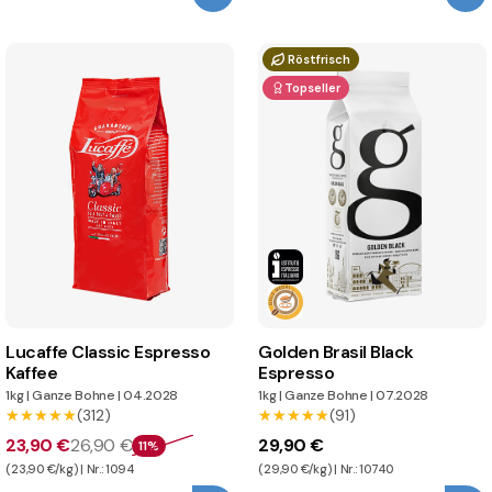
Röstfrisch
Topseller
Lucaffe Classic Espresso
Golden Brasil Black
Kaffee
Espresso
1kg
|
Ganze Bohne
|
04.2028
1kg
|
Ganze Bohne
|
07.2028
★★★★★
★★★★★
(312)
★★★★★
★★★★★
(91)
23,90 €
26,90 €
29,90 €
11%
(23,90 €/kg) | Nr.: 1094
(29,90 €/kg) | Nr.: 10740