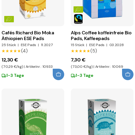
Cafés Richard Bio Moka
Alps Coffee koffeinfreie Bio
Äthiopien ESE Pads
Pads, Kaffeepads
25 Stück
|
ESE Pads
|
11.2027
15 Stück
|
ESE Pads
|
03.2028
(4)
(5)
★★★★★
★★★★★
★★★★★
★★★★★
12,30 €
7,30 €
(70,29 €/kg) | Artikelnr.: 10933
(73,00 €/kg) | Artikelnr.: 10069
1-3 Tage
1-3 Tage