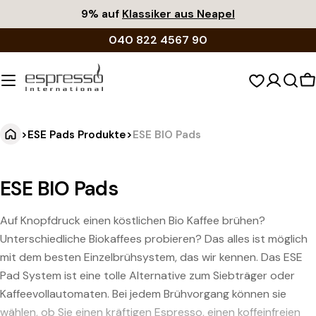
Zum
9% auf
Klassiker aus Neapel
Inhalt
040 822 4567 90
springen
W
>
ESE Pads Produkte
>
ESE BIO Pads
ESE BIO Pads
Auf Knopfdruck einen köstlichen Bio Kaffee brühen?
Unterschiedliche Biokaffees probieren? Das alles ist möglich
mit dem besten Einzelbrühsystem, das wir kennen. Das ESE
Pad System ist eine tolle Alternative zum Siebträger oder
Kaffeevollautomaten. Bei jedem Brühvorgang können sie
wählen, ob Sie einen kräftigen Espresso, einen koffeinfreien