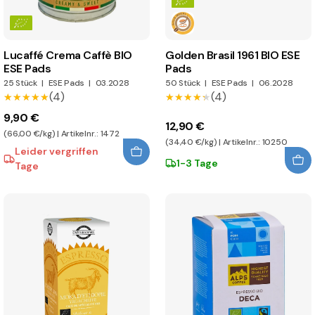
Lucaffé Crema Caffè BIO
Golden Brasil 1961 BIO ESE
ESE Pads
Pads
25 Stück
|
ESE Pads
|
03.2028
50 Stück
|
ESE Pads
|
06.2028
(4)
(4)
★★★★★
★★★★★
★★★★★
★★★★★
9,90 €
12,90 €
(66,00 €/kg) | Artikelnr.: 1472
(34,40 €/kg) | Artikelnr.: 10250
Leider vergriffen
1-3 Tage
Tage