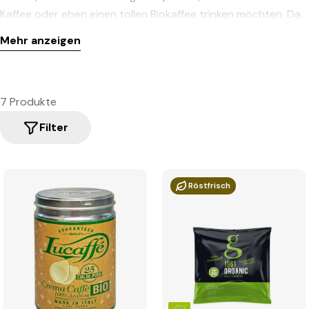
Kaffee oder eben einen tollen Biokaffee trinken möchten. Das
ESE Padsystem vereint das Beste aus zwei Kaffeewelten -
Mehr anzeigen
den klassischen Espresso aus dem Siebträger und die
portionsweise Zubereitung à la Nespresso, aber ohne
Wasserkontakt mit Plastik oder Aluminium.
7 Produkte
Filter
Röstfrisch