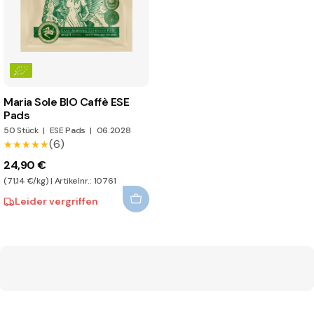
Maria Sole BIO Caffè ESE
Pads
50 Stück
|
ESE Pads
|
06.2028
(6)
★★★★★
★★★★★
24,90 €
(71,14 €/kg) | Artikelnr.: 10761
Leider vergriffen