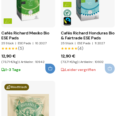
Cafés Richard Mexiko Bio
Cafés Richard Honduras Bio
ESE Pads
& Fairtrade ESE Pads
25 Stück
|
ESE Pads
|
10.2027
25 Stück
|
ESE Pads
|
11.2027
(5)
(4)
★★★★★
★★★★★
★★★★★
★★★★★
12,90 €
12,90 €
(73,71 €/kg) | Artikelnr.: 10942
(73,71 €/kg) | Artikelnr.: 10932
1-3 Tage
Leider vergriffen
Röstfrisch