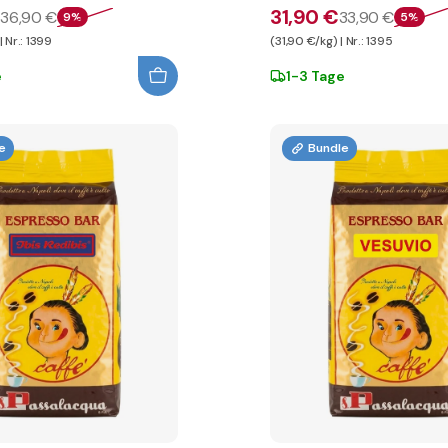
€
31,90 €
36,90 €
33,90 €
9%
5%
 Nr.: 1399
(31,90 €/kg) | Nr.: 1395
e
1-3 Tage
e
Bundle