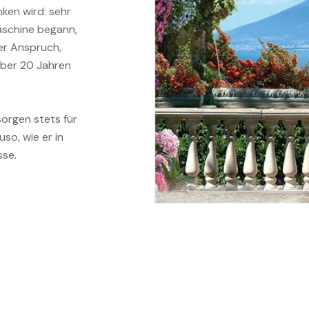
nken wird: sehr
maschine begann,
der Anspruch,
 über 20 Jahren
orgen stets für
so, wie er in
sse.