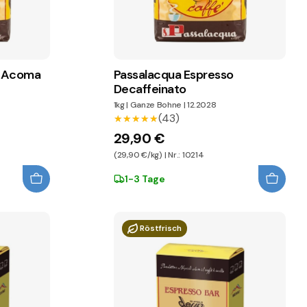
o Acoma
Passalacqua Espresso
Decaffeinato
1kg
|
Ganze Bohne
|
12.2028
(43)
★★★★★
★★★★★
29,90 €
(29,90 €/kg) | Nr.: 10214
1-3 Tage
Röstfrisch