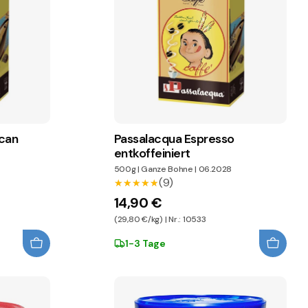
lcan
Passalacqua Espresso
entkoffeiniert
500g
|
Ganze Bohne
|
06.2028
(9)
★★★★★
★★★★★
14,90 €
(29,80 €/kg) | Nr.: 10533
1-3 Tage