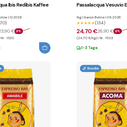
ua Ibis Redibis Kaffee
Passalacqua Vesuvio 
ohne
|
12.2028
1kg
|
Ganze Bohne
|
06.2028
70)
(134)
★★★★★
★★★★★
24,70 €
23,90 €
26,90 €
8%
8%
 Nr.: 1520
(24,70 €/kg) | Nr.: 1503
e
1-3 Tage
e
Bundle