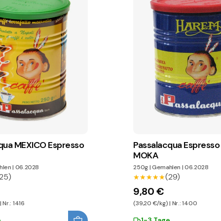
qua MEXICO Espresso
Passalacqua Espress
MOKA
hlen
|
06.2028
250g
|
Gemahlen
|
06.2028
25)
(29)
★★★★★
★★★★★
9,80 €
 Nr.: 1416
(39,20 €/kg) | Nr.: 1400
e
1-3 Tage