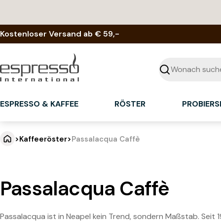
Zum
Inhalt
springen
Kostenloser Versand ab € 59,-
Suchen
ESPRESSO & KAFFEE
RÖSTER
PROBIERS
>
Kaffeeröster
>
Passalacqua Caffè
Passalacqua Caffè
Passalacqua ist in Neapel kein Trend, sondern Maßstab. Seit 