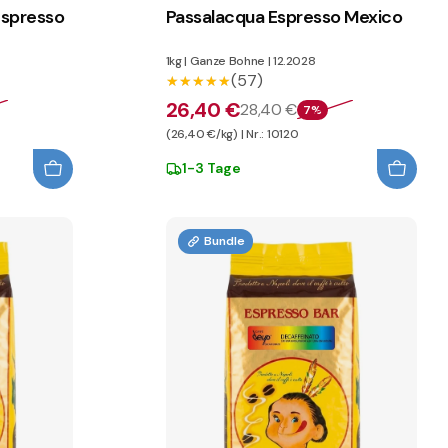
Espresso
Passalacqua Espresso Mexico
1kg
|
Ganze Bohne
|
12.2028
(57)
★★★★★
★★★★★
26,40 €
28,40 €
7%
(26,40 €/kg) | Nr.: 10120
1-3 Tage
Bundle