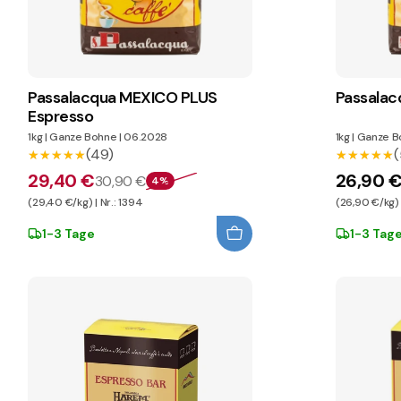
Passalacqua MEXICO PLUS
Passalac
Espresso
1kg
|
Ganze Bohne
|
06.2028
1kg
|
Ganze B
(49)
(
★★★★★
★★★★★
★★★★★
★★★★★
29,40 €
26,90 
30,90 €
4%
(29,40 €/kg) | Nr.: 1394
(26,90 €/kg) |
1-3 Tage
1-3 Tag