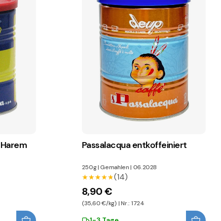
o Harem
Passalacqua entkoffeiniert
250g
|
Gemahlen
|
06.2028
(14)
★★★★★
★★★★★
8,90 €
(35,60 €/kg) | Nr.: 1724
1-3 Tage