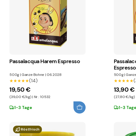
Passalacqua Harem Espresso
Passalac
Espresso
500g
|
Ganze Bohne
|
06.2028
500g
|
Ganz
(14)
(
★★★★★
★★★★★
★★★★★
★★★★★
19,50 €
13,90 €
(39,00 €/kg) | Nr.: 10532
(27,80 €/kg) |
1-3 Tage
1-3 Tag
Röstfrisch