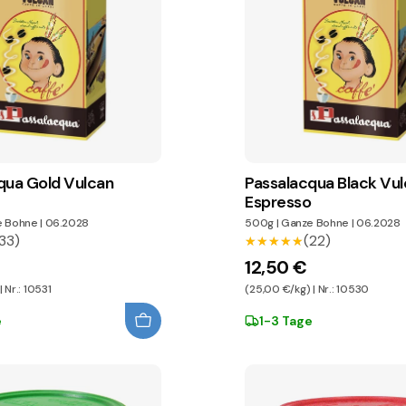
qua Gold Vulcan
Passalacqua Black Vu
Espresso
e Bohne
|
06.2028
500g
|
Ganze Bohne
|
06.2028
33)
(22)
★★★★★
★★★★★
12,50 €
 Nr.: 10531
(25,00 €/kg) | Nr.: 10530
e
1-3 Tage