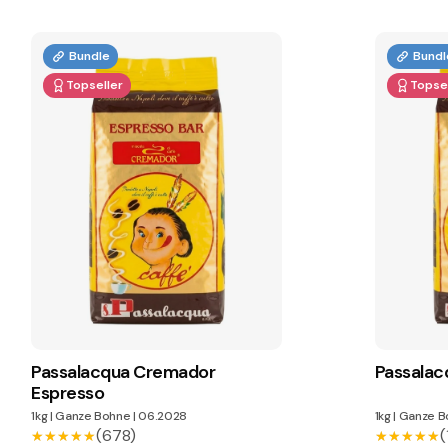
Bundle
Bundl
Topseller
Topsel
Passalacqua Cremador
Passalac
Espresso
1kg
|
Ganze Bohne
|
06.2028
1kg
|
Ganze B
(678)
(
★★★★★
★★★★★
★★★★★
★★★★★