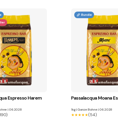
e
Bundle
ler
qua Espresso Harem
Passalacqua Moana E
ohne
|
06.2028
1kg
|
Ganze Bohne
|
06.2028
190)
(54)
★★★★★
★★★★★