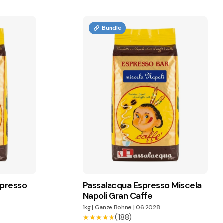
Bundle
spresso
Passalacqua Espresso Miscela
Napoli Gran Caffe
1kg
|
Ganze Bohne
|
06.2028
(188)
★★★★★
★★★★★