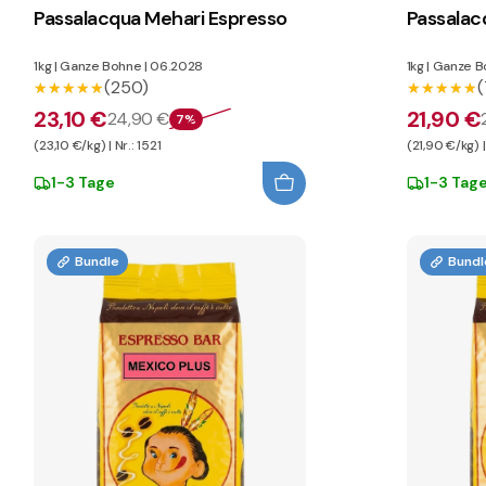
Passalacqua Mehari Espresso
Passalacq
1kg
|
Ganze Bohne
|
06.2028
1kg
|
Ganze B
(250)
(
★★★★★
★★★★★
★★★★★
★★★★★
23,10 €
21,90 €
24,90 €
7%
(23,10 €/kg) | Nr.: 1521
(21,90 €/kg) |
1-3 Tage
1-3 Tag
Bundle
Bundl