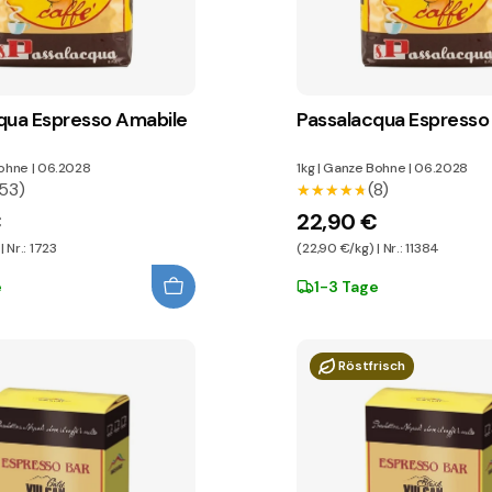
qua Espresso Amabile
Passalacqua Espress
ohne
|
06.2028
1kg
|
Ganze Bohne
|
06.2028
53)
(8)
★★★★★
★★★★★
€
22,90 €
 Nr.: 1723
(22,90 €/kg) | Nr.: 11384
e
1-3 Tage
Röstfrisch