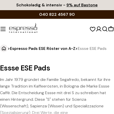
Zum
Schokoladig & intensiv -
9% auf Bastone
Inhalt
040 822 4567 90
springen
W
>
Espresso Pads ESE Röster von A-Z
>
Essse ESE Pads
Essse ESE Pads
Im Jahr 1979 gründet die Familie Segafredo, bekannt für ihre
lange Tradition im Kaffeerösten, in Bologna die Marke Essse
Caffè. Die Entscheidung Essse mit drei S zu schreiben hat
einen Hintergrund. Diese "S" stehen für Scienza
(Wissenschaft), Sapienza (Wissen) und Specializzazione
(Spezialisierung): Drei Werte, die eine