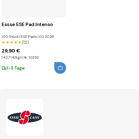
Essse ESE Pad Intenso
100 Stück
|
ESE Pads
|
02.2028
★★★★★
★★★★★
(12)
29,90 €
(42,71 €/kg) | Nr.: 10292
1-3 Tage