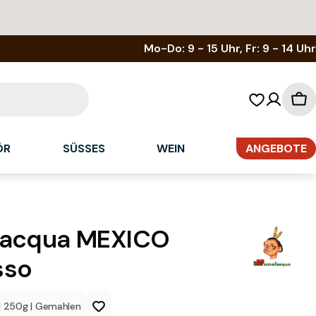
Mo-Do: 9 - 15 Uhr, Fr: 9 - 14 Uhr
Wa
ÖR
SÜSSES
WEIN
ANGEBOTE
lacqua MEXICO
sso
|
250g
|
Gemahlen