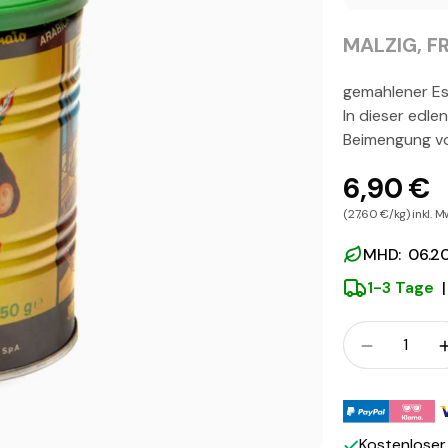
MALZIG, F
gemahlener Es
In dieser edle
Beimengung v
6,90 €
(27,60 €/kg) inkl. M
MHD: 06.2
1-3 Tage
|
Menge
Menge fü
Zahlungsmeth
Kostenlose