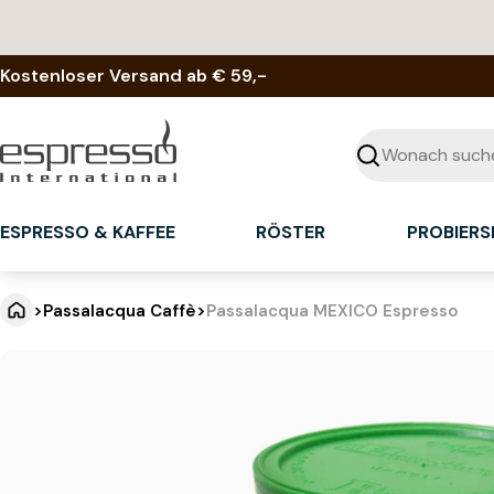
Zum
Inhalt
springen
Kostenloser Versand ab € 59,-
Suchen
ESPRESSO & KAFFEE
RÖSTER
PROBIERS
>
Passalacqua Caffè
>
Passalacqua MEXICO Espresso
P
Springe
zu
a
den
Produktinformationen
s