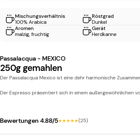
E
Mischungsverhältnis
Röstgrad
X
100% Arabica
Dunkel
Aromen
Gerät
I
malzig, fruchtig
Herdkanne
C
Passalacqua - MEXICO
O
250g gemahlen
E
Der Passalacqua Mexico ist eine dehr harmonische Zusammen
s
Der Espresso präsentiert sich in einem außergewöhnlichen 
p
Bewertungen 4.88/5
(25)
★★★★★
★★★★★
r