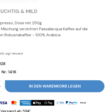
RUCHTIG & MILD
presso, Dose mit 250g
n Mischung verzichtet Passalacqua Kaffee auf die
on Robustakaffee - 100% Arabica
wSt. zzgl. Versand
028
Nr.: 1416
IN DEN WARENKORB LEGEN
r Passalacqua MEXICO Espresso verringern
Menge für Passalacqua MEXICO Espresso erhöhen
oden
r Versand ab 59€