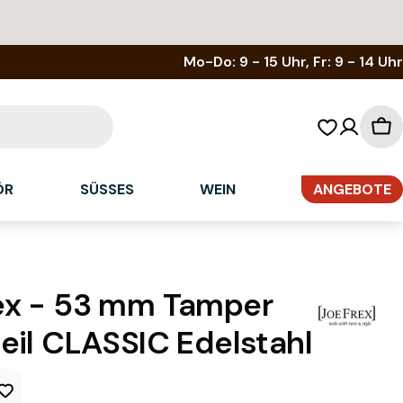
Mo-Do: 9 - 15 Uhr, Fr: 9 - 14 Uhr
Wa
ÖR
SÜSSES
WEIN
ANGEBOTE
ex - 53 mm Tamper
eil CLASSIC Edelstahl