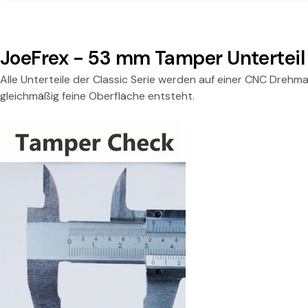
T
a
JoeFrex - 53 mm Tamper Unterteil
m
Alle Unterteile der Classic Serie werden auf einer CNC Drehm
gleichmäßig feine Oberfläche entsteht.
p
e
r
U
n
t