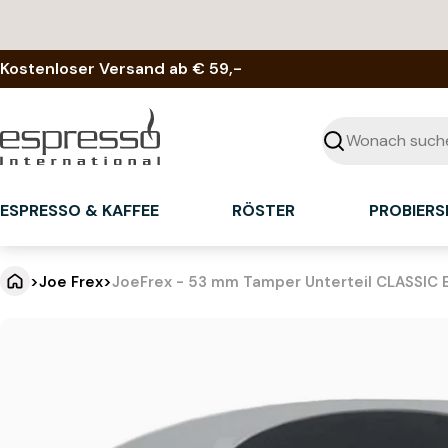
Zum
Inhalt
springen
Kostenloser Versand ab € 59,-
Suchen
ESPRESSO & KAFFEE
RÖSTER
PROBIERS
>
Joe Frex
>
JoeFrex - 53 mm Tamper Unterteil CLASSIC E
J
Springe
zu
o
den
Produktinformationen
e