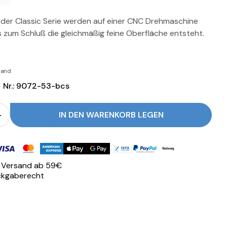
e der Classic Serie werden auf einer CNC Drehmaschine
s zum Schluß die gleichmäßig feine Oberfläche entsteht.
rsand
Nr.: 9072-53-bcs
IN DEN WARENKORB LEGEN
r JoeFrex - 53 mm Tamper Unterteil CLASSIC Edelst
Menge für JoeFrex - 53 mm Tamper Unterteil CLASS
oden
r Versand ab 59€
ckgaberecht