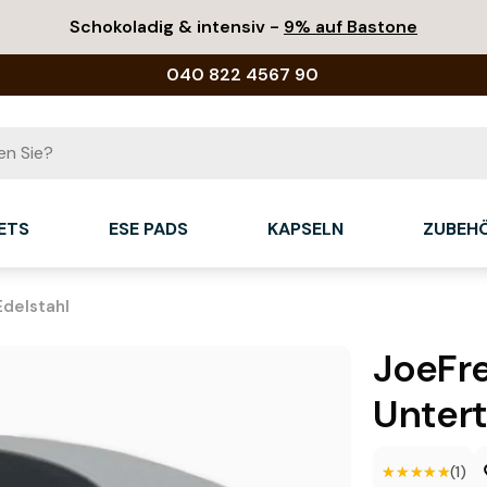
Schokoladig & intensiv -
9% auf Bastone
040 822 4567 90
ETS
ESE PADS
KAPSELN
ZUBEH
delstahl
JoeFr
Untert
★★★★★
★★★★★
(1)