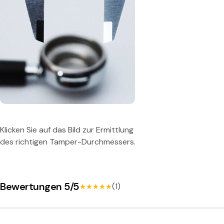
e
r
t
e
i
l
Klicken Sie auf das Bild zur Ermittlung
C
des richtigen Tamper-Durchmessers.
L
Bewertungen 5/5
(1)
A
★★★★★
★★★★★
S