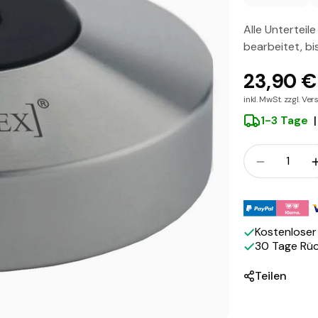
Alle Unterteil
bearbeitet, bi
23,90 €
inkl. MwSt. zzgl. Ve
1-3 Tage
|
Menge
Menge fü
Zahlungsmeth
Kostenlose
30 Tage Rü
Teilen