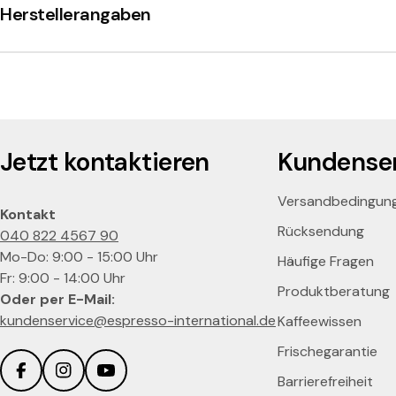
Herstellerangaben
S
I
C
E
Jetzt kontaktieren
Kundenser
d
Versandbedingun
Kontakt
Rücksendung
e
040 822 4567 90
Mo-Do: 9:00 - 15:00 Uhr
Häufige Fragen
l
Fr: 9:00 - 14:00 Uhr
Produktberatung
Oder per E-Mail:
s
kundenservice@espresso-international.de
Kaffeewissen
Frischegarantie
t
Barrierefreiheit
Facebook
Instagram
YouTube