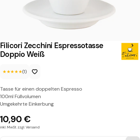
r
i
Z
e
c
Filicori Zecchini Espressotasse
c
Doppio Weiß
h
★★★★★
★★★★★
(1)
i
n
Tasse für einen doppelten Espresso
i
100ml Füllvolumen
E
Umgekehrte Einkerbung
s
10,90 €
p
inkl. MwSt. zzgl. Versand
r