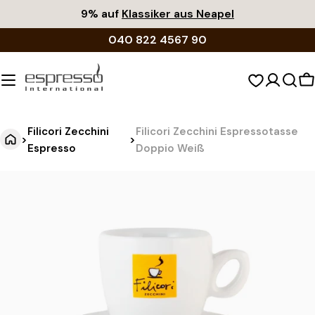
Zum
9% auf
Klassiker aus Neapel
Inhalt
040 822 4567 90
springen
W
Filicori Zecchini
Filicori Zecchini Espressotasse
>
>
Espresso
Doppio Weiß
F
Springe
zu
i
den
l
Produktinformationen
i
c
o