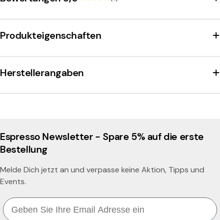
i
Die Vorderseite der Tasse ziert das schöne Filicori Zecchini
o
Logo. Passend dazu bieten wir auch die Espressotasse und
W
Produkteigenschaften
die Cappuccinotasse im gleichen Design an.
e
i
Herstellerangaben
ß
Espresso Newsletter - Spare 5% auf die erste
Bestellung
Melde Dich jetzt an und verpasse keine Aktion, Tipps und
Events.
Email