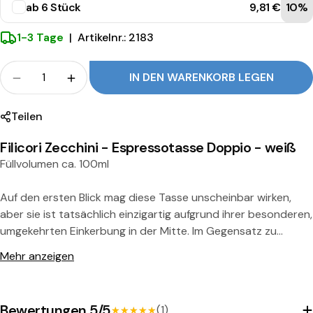
ab 6 Stück
9,81 €
10%
e
s
1-3 Tage
|
Artikelnr.: 2183
s
Menge
IN DEN WARENKORB LEGEN
o
Menge für Filicori Zecchini Espressotasse Doppi
Menge für Filicori Zecchini Espressota
t
Teilen
a
Filicori Zecchini - Espressotasse Doppio - weiß
s
Füllvolumen ca. 100ml
s
e
Auf den ersten Blick mag diese Tasse unscheinbar wirken,
aber sie ist tatsächlich einzigartig aufgrund ihrer besonderen,
D
umgekehrten Einkerbung in der Mitte. Im Gegensatz zu
o
Teilen Sie dieses Produkt
herkömmlichen Tassen ragt die Untertasse in die Tasse
Mehr anzeigen
p
hinein, was nicht nur einen edlen Look verleiht, sondern auch
Kopie
Teilen:
für eine besonders sichere Platzierung sorgt - kein
p
versehentliches Verrutschen mehr!
Bewertungen 5/5
(1)
★★★★★
★★★★★