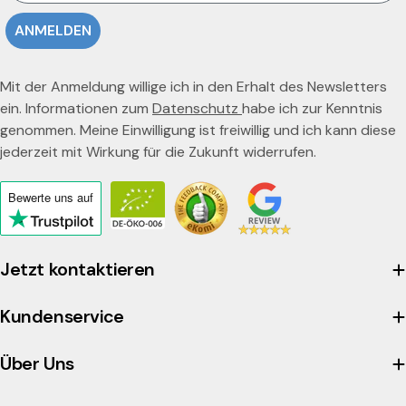
ANMELDEN
Mit der Anmeldung willige ich in den Erhalt des Newsletters
ein. Informationen zum
Datenschutz
habe ich zur Kenntnis
genommen. Meine Einwilligung ist freiwillig und ich kann diese
jederzeit mit Wirkung für die Zukunft widerrufen.
Bewerte uns
auf
Click
to
view
Jetzt kontaktieren
the
company's
Kundenservice
Trustpilot
profile
Über Uns