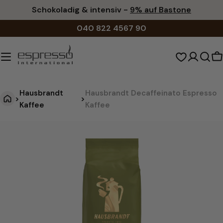
Zum
Schokoladig & intensiv -
9% auf Bastone
Inhalt
040 822 4567 90
springen
W
Hausbrandt
Hausbrandt Decaffeinato Espresso
>
>
Kaffee
Kaffee
H
Springe
zu
a
den
u
Produktinformationen
s
b
r