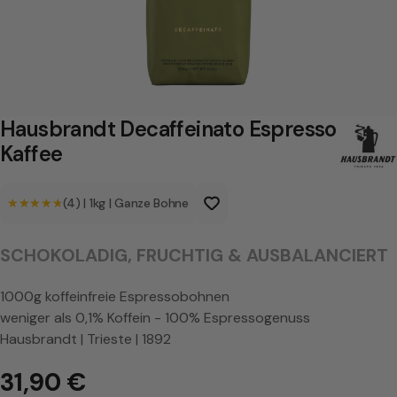
a
n
d
t
D
Hausbrandt Decaffeinato Espresso
e
Kaffee
c
★★★★★
★★★★★
(4)
|
1kg
|
Ganze Bohne
a
f
SCHOKOLADIG, FRUCHTIG & AUSBALANCIERT
f
e
1000g koffeinfreie Espressobohnen
weniger als 0,1% Koffein - 100% Espressogenuss
i
Hausbrandt | Trieste | 1892
n
31,90 €
a