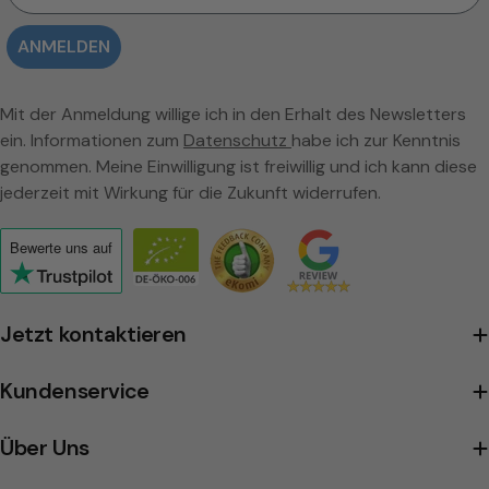
ANMELDEN
Mit der Anmeldung willige ich in den Erhalt des Newsletters
ein. Informationen zum
Datenschutz
habe ich zur Kenntnis
genommen. Meine Einwilligung ist freiwillig und ich kann diese
jederzeit mit Wirkung für die Zukunft widerrufen.
Bewerte uns
auf
Click
to
view
Jetzt kontaktieren
the
company's
Kundenservice
Trustpilot
profile
Über Uns