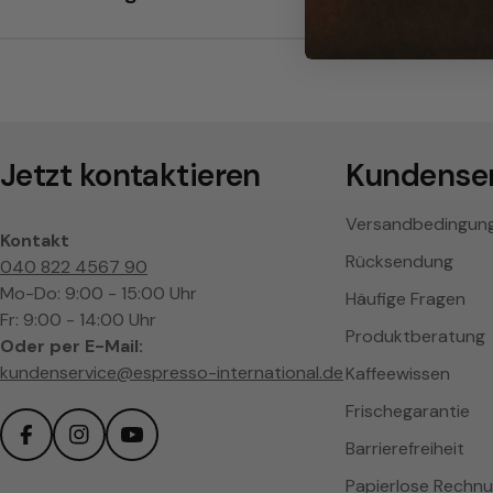
S
c
h
w
Jetzt kontaktieren
Kundenser
a
Versandbedingun
Kontakt
r
Rücksendung
040 822 4567 90
Mo-Do: 9:00 - 15:00 Uhr
Häufige Fragen
z
Fr: 9:00 - 14:00 Uhr
Produktberatung
Oder per E-Mail:
kundenservice@espresso-international.de
Kaffeewissen
Frischegarantie
Barrierefreiheit
Facebook
Instagram
YouTube
Papierlose Rechn