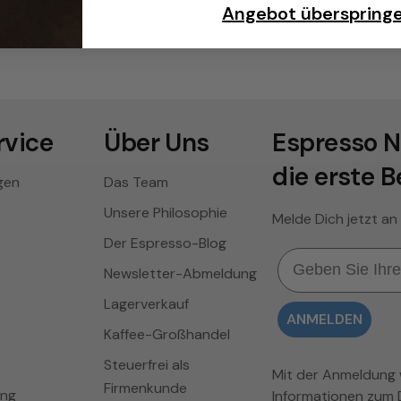
Angebot überspring
vice
Über Uns
Espresso N
die erste B
gen
Das Team
Unsere Philosophie
Melde Dich jetzt an
Der Espresso-Blog
Email
Newsletter-Abmeldung
Lagerverkauf
ANMELDEN
Kaffee-Großhandel
Steuerfrei als
Mit der Anmeldung wi
Firmenkunde
ung
Informationen zum