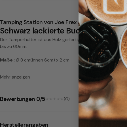
n
g
Tamping Station von Joe Frex aus Holz
Schwarz lackierte Buchen Tamping
S
Der Tamperhalter ist aus Holz gerfertigt und Schwarz lackier
t
bis zu 60mm.
a
Maße
: Ø 8 cm(innen 6cm) x 2 cm
t
(JoeFrex former concept-art)
Mehr anzeigen
i
o
Bewertungen 0/5
(0)
★★★★★
★★★★★
n
Herstellerangaben