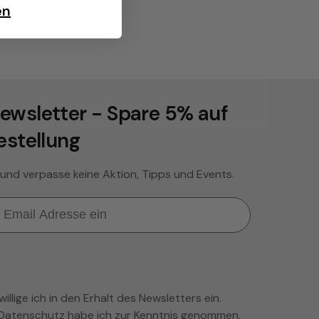
en
ewsletter - Spare 5% auf
estellung
 und verpasse keine Aktion, Tipps und Events.
llige ich in den Erhalt des Newsletters ein.
Datenschutz
habe ich zur Kenntnis genommen.