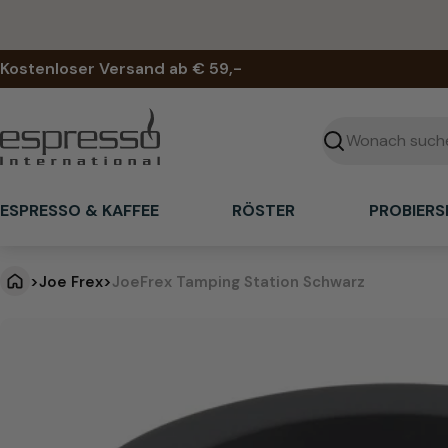
Zum
Inhalt
springen
Kostenloser Versand ab € 59,-
Suchen
ESPRESSO & KAFFEE
RÖSTER
PROBIERS
>
Joe Frex
>
JoeFrex Tamping Station Schwarz
J
Springe
zu
o
den
Produktinformationen
e