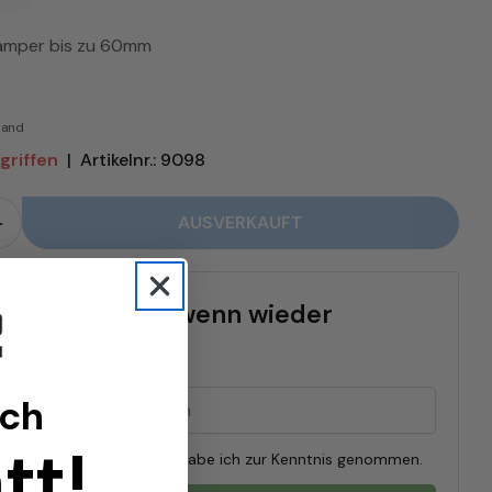
Tamper bis zu 60mm
rsand
griffen
|
Artikelnr.: 9098
AUSVERKAUFT
r JoeFrex Tamping Station Schwarz verringern
Menge für JoeFrex Tamping Station Schwarz erhöh
richtige mich, wenn wieder
bar
ich
tt!
tenschutzbestimmungen habe ich zur Kenntnis genommen.