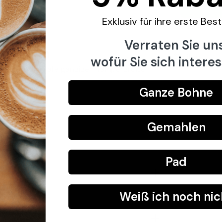
Exklusiv für ihre erste Bes
-
Verraten Sie uns
 Station
Teilen
wofür Sie sich interes
t. Passend für alle gängigen Tampergrößen
Ganze Bohne
Gemahlen
Pad
Weiß ich noch nic