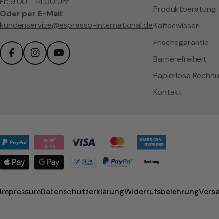
Fr: 9:00 - 14:00 Uhr
Produktberatung
Oder per E-Mail:
kundenservice@espresso-international.de
Kaffeewissen
Frischegarantie
Barrierefreiheit
Facebook
Instagram
YouTube
Papierlose Rechn
Kontakt
Zahlungsmethoden
Impressum
Datenschutzerklärung
Widerrufsbelehrung
Vers