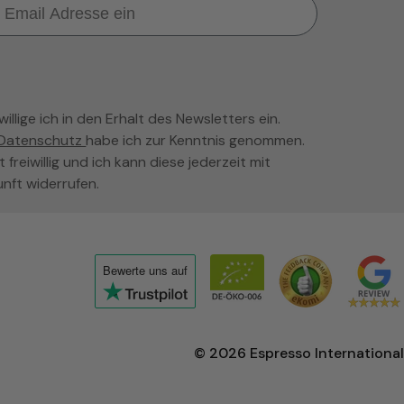
llige ich in den Erhalt des Newsletters ein.
Datenschutz
habe ich zur Kenntnis genommen.
t freiwillig und ich kann diese jederzeit mit
unft widerrufen.
Bewerte uns
auf
Click
to
view
© 2026
Espresso International
the
company's