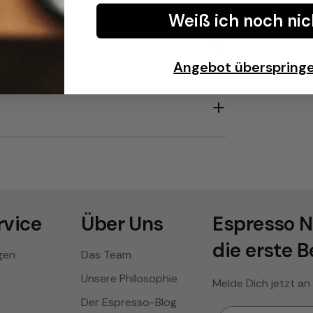
Weiß ich noch nic
Angebot überspring
vice
Über Uns
Espresso N
die erste B
gen
Das Team
Unsere Philosophie
Melde Dich jetzt an
Der Espresso-Blog
Email