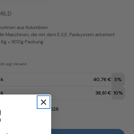
MILD
bohnen aus Kolumbien
lle Maschinen, die mit dem E.S.E. Padsystem arbeiten!
. 6g = 900g Packung
wSt. zzgl. Versand
ck
40,76 €
5%
ck
38,61 €
10%
: 06.2026
MHD: 06.2028
Artikelnr.: 10212