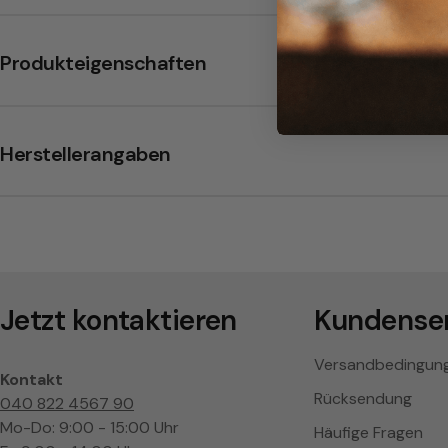
s
o
Produkteigenschaften
E
S
Herstellerangaben
E
P
a
Jetzt kontaktieren
Kundenser
d
Versandbedingun
s
Kontakt
Rücksendung
040 822 4567 90
Mo-Do: 9:00 - 15:00 Uhr
Häufige Fragen