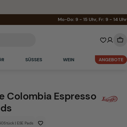
Mo-Do: 9 - 15 Uhr, Fr: 9 - 14 Uhr
Wa
ÖR
SÜSSES
WEIN
ANGEBOTE
fe Colombia Espresso
ads
50
Stück
|
ESE Pads