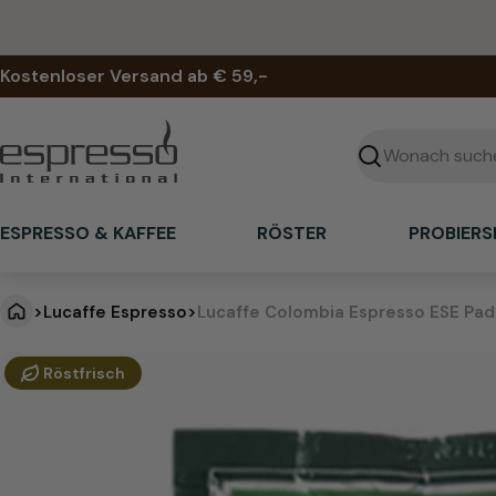
Zum
Inhalt
springen
Kostenloser Versand ab € 59,-
Suchen
ESPRESSO & KAFFEE
RÖSTER
PROBIERS
>
Lucaffe Espresso
>
Lucaffe Colombia Espresso ESE Pad
L
Springe
Röstfrisch
zu
u
den
Produktinformationen
c