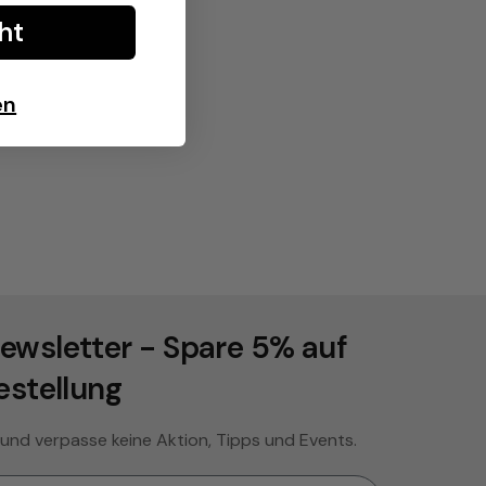
ht
en
ewsletter - Spare 5% auf
estellung
 und verpasse keine Aktion, Tipps und Events.