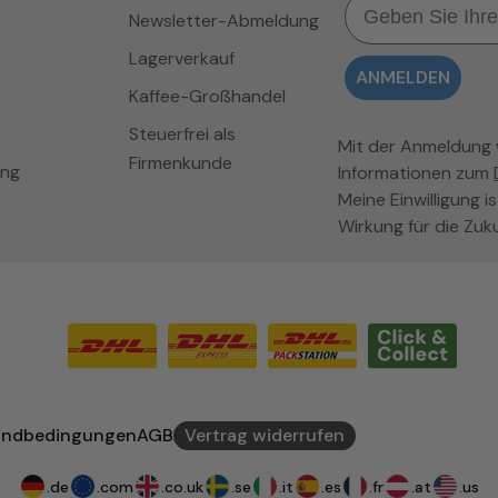
Newsletter-Abmeldung
Lagerverkauf
ANMELDEN
Kaffee-Großhandel
Steuerfrei als
Mit der Anmeldung wi
Firmenkunde
ung
Informationen zum
Meine Einwilligung is
Wirkung für die Zuk
andbedingungen
AGB
Vertrag widerrufen
.de
.com
.co.uk
.se
.it
.es
.fr
.at
.us