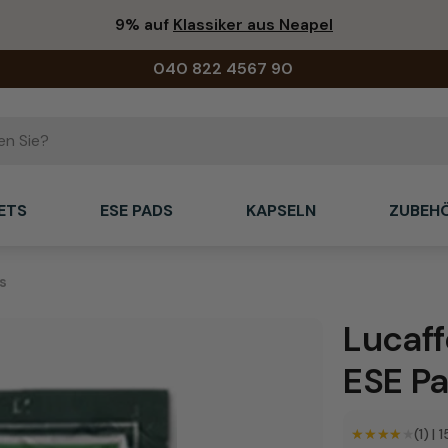
9% auf
Klassiker aus Neapel
040 822 4567 90
ETS
ESE PADS
KAPSELN
ZUBEH
s
Lucaf
ESE P
★★★★★
★★★★★
(1)
|
1