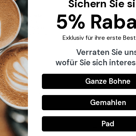
Sichern Sie s
Menge fü
5% Raba
Stärke
Teilen
Mild
Region
Nord-Italien
Exklusiv für ihre erste Bes
Verraten Sie uns
wofür Sie sich interes
 einem cremigen Geschmack, in dem
Ganze Bohne
ld und eignet sich so hervorragend als
gewogenes feines Aroma und eine
Gemahlen
n.
Pad