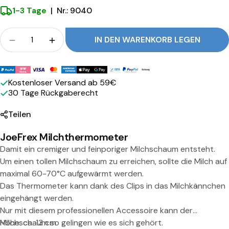
h
1-3 Tage
|
Nr.: 9040
e
r
Menge
IN DEN WARENKORB LEGEN
Menge für JoeFrex - Milchschaum Thermometer
Menge für JoeFrex - Milchschaum The
m
o
Zahlungsmethoden
Kostenloser Versand ab 59€
m
30 Tage Rückgaberecht
e
Teilen
t
e
JoeFrex Milchthermometer
Damit ein cremiger und feinporiger Milchschaum entsteht.
r
Um einen tollen Milchschaum zu erreichen, sollte die Milch auf
maximal 60-70°C aufgewärmt werden.
Das Thermometer kann dank des Clips in das Milchkännchen
Teilen Sie dieses Produkt
eingehängt werden.
Kopie
Nur mit diesem professionellen Accessoire kann der
Teilen:
Milchschaum so gelingen wie es sich gehört.
Höhe: ca. 13 cm