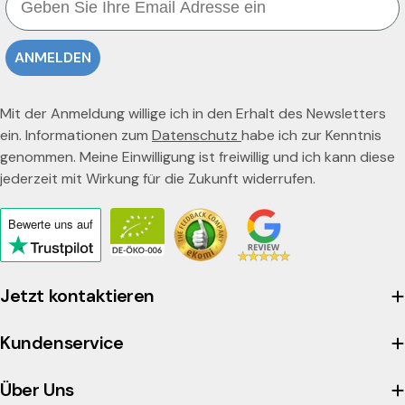
ANMELDEN
Mit der Anmeldung willige ich in den Erhalt des Newsletters
ein. Informationen zum
Datenschutz
habe ich zur Kenntnis
genommen. Meine Einwilligung ist freiwillig und ich kann diese
jederzeit mit Wirkung für die Zukunft widerrufen.
Bewerte uns
auf
Click
to
view
Jetzt kontaktieren
the
company's
Kundenservice
Trustpilot
profile
Über Uns