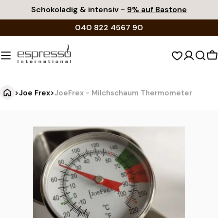
Zum
Schokoladig & intensiv -
9% auf Bastone
Inhalt
040 822 4567 90
springen
W
>
Joe Frex
>
JoeFrex - Milchschaum Thermometer
J
Springe
zu
o
den
e
Produktinformationen
F
r
e
x