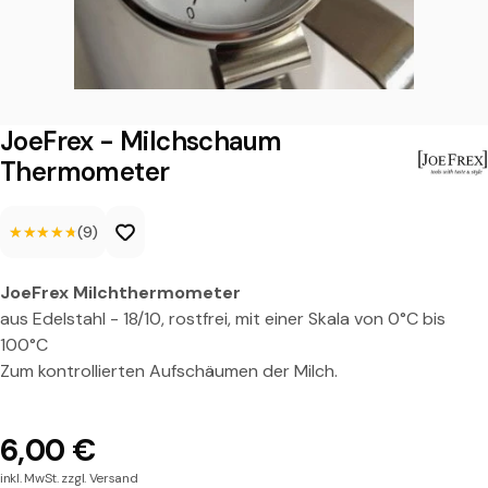
-
M
i
l
JoeFrex - Milchschaum
c
Thermometer
h
★★★★★
★★★★★
(9)
s
c
JoeFrex Milchthermometer
h
aus Edelstahl - 18/10, rostfrei, mit einer Skala von 0°C bis
a
100°C
Zum kontrollierten Aufschäumen der Milch.
u
m
6,00 €
T
inkl. MwSt. zzgl. Versand