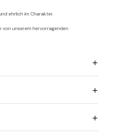
Ganze Bohne
und ehrlich im Charakter.
Gemahlen
 Sie von unserem hervorragenden
Pad
Weiß ich noch nic
Angebot überspring