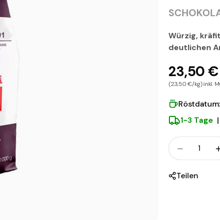
SCHOKOLAD
Würzig, kräf
deutlichen 
23,50 €
(23,50 €/kg) inkl. M
Röstdatum:
1-3 Tage
|
Menge
Menge fü
Teilen