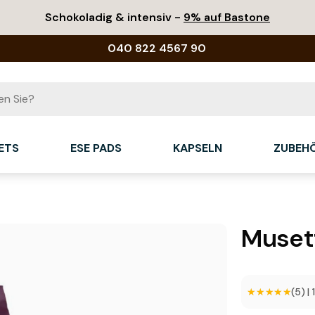
Schokoladig & intensiv -
9% auf Bastone
040 822 4567 90
ETS
ESE PADS
KAPSELN
ZUBEH
Musett
★★★★★
★★★★★
(5)
|