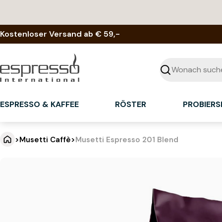
Zum
Inhalt
springen
Kostenloser Versand ab € 59,-
Suchen
ESPRESSO & KAFFEE
RÖSTER
PROBIERS
>
Musetti Caffè
>
Musetti Espresso 201 Blend
M
Springe
zu
u
den
Produktinformationen
s