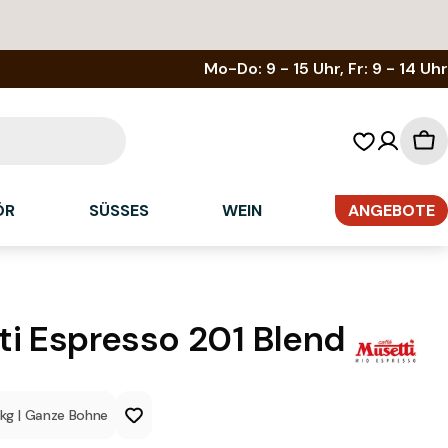
Mo-Do: 9 - 15 Uhr, Fr: 9 - 14 Uhr
Wa
ÖR
SÜSSES
WEIN
ANGEBOTE
i Espresso 201 Blend
1kg
|
Ganze Bohne