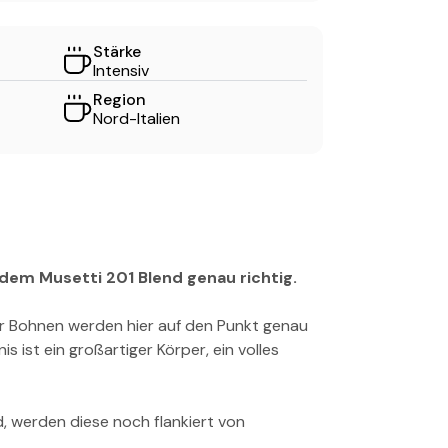
Stärke
Intensiv
Region
Nord-Italien
Sichern Sie s
5% Raba
t dem Musetti 201 Blend genau richtig.
Exklusiv für ihre erste Bes
her Bohnen werden hier auf den Punkt genau
s ist ein großartiger Körper, ein volles
Verraten Sie uns
wofür Sie sich interes
d, werden diese noch flankiert von