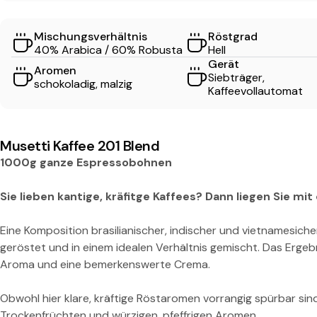
s
Mischungsverhältnis
Röstgrad
s
40% Arabica / 60% Robusta
Hell
Gerät
Aromen
o
Siebträger,
schokoladig, malzig
Kaffeevollautomat
2
0
Musetti Kaffee 201 Blend
1000g ganze Espressobohnen
1
Sie lieben kantige, kräfitge Kaffees? Dann liegen Sie mi
B
Eine Komposition brasilianischer, indischer und vietnamesic
l
geröstet und in einem idealen Verhältnis gemischt. Das Ergebni
Aroma und eine bemerkenswerte Crema.
e
Obwohl hier klare, kräftige Röstaromen vorrangig spürbar sin
Trockenfrüchten und würzigen, pfeffrigen Aromen.