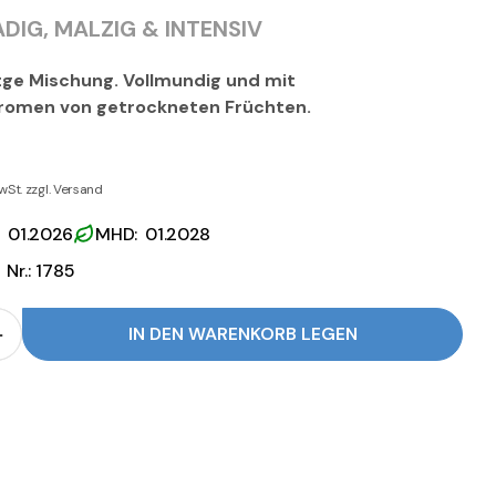
IG, MALZIG & INTENSIV
itge Mischung. Vollmundig und mit
Aromen von getrockneten Früchten.
wSt. zzgl. Versand
 01.2026
MHD: 01.2028
Nr.: 1785
IN DEN WARENKORB LEGEN
r Musetti Espresso 201 Blend verringern
Menge für Musetti Espresso 201 Blend erhöhen