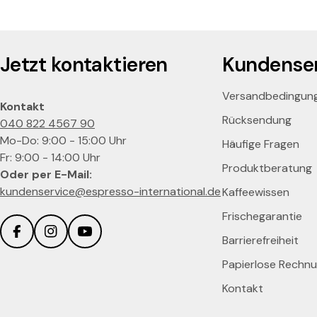
e
T
Jetzt kontaktieren
Kundenser
a
s
Versandbedingun
Kontakt
Rücksendung
040 822 4567 90
s
Mo-Do: 9:00 - 15:00 Uhr
Häufige Fragen
Fr: 9:00 - 14:00 Uhr
e
Produktberatung
Oder per E-Mail:
kundenservice@espresso-international.de
Kaffeewissen
Frischegarantie
Barrierefreiheit
Facebook
Instagram
YouTube
Papierlose Rechn
Kontakt