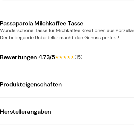
i
l
Passaparola Milchkaffee Tasse
Wunderschöne Tasse für Milchkaffee Kreationen aus Porzellan
c
Der beiliegende Unterteller macht den Genuss perfekt!
h
Bewertungen 4.73/5
(15)
★★★★★
★★★★★
k
a
Produkteigenschaften
f
f
Herstellerangaben
e