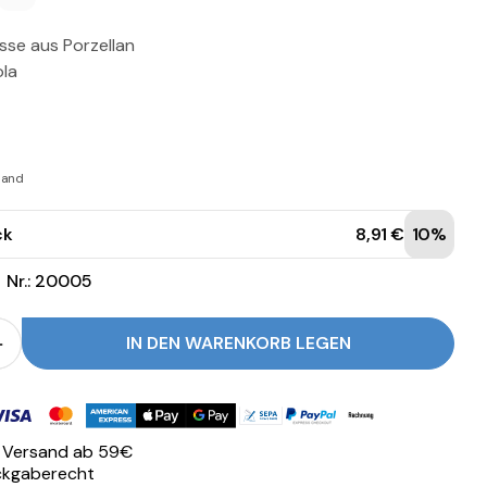
sse aus Porzellan
ola
rsand
ck
8,91 €
10%
Nr.: 20005
IN DEN WARENKORB LEGEN
r Passaparola Milchkaffee Tasse verringern
Menge für Passaparola Milchkaffee Tasse erhöhen
oden
r Versand ab 59€
ckgaberecht