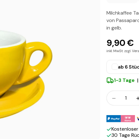
Milchkaffee Ta
von Passapar
in gelb.
9,90 €
inkl. MwSt. zzgl. Ve
ab 6 Stü
1-3 Tage
|
Menge
Menge fü
Zahlungsmeth
Kostenlose
30 Tage Rü