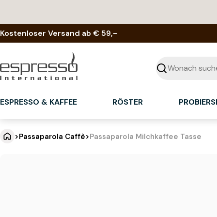
Zum
Inhalt
springen
Kostenloser Versand ab € 59,-
Suchen
ESPRESSO & KAFFEE
RÖSTER
PROBIERS
>
Passaparola Caffè
>
Passaparola Milchkaffee Tasse
P
Springe
zu
a
den
Produktinformationen
s