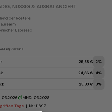
DIG, NUSSIG & AUSBALANCIERT
lend der Rösterei
säurearm
lienischer Espresso
wSt. zzgl. Versand
ck
25,38 €
2%
ck
24,86 €
4%
ück
23,83 €
8%
: 03.2026
MHD: 03.2028
griffen Tage
|
Nr.: 11397