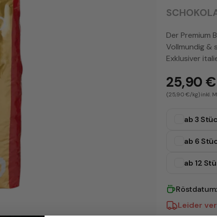
SCHOKOLA
Der Premium B
Vollmundig & 
Exklusiver ita
25,90 €
(25,90 €/kg) inkl. M
ab 3 Stü
ab 6 Stü
ab 12 St
Röstdatum
Leider ver