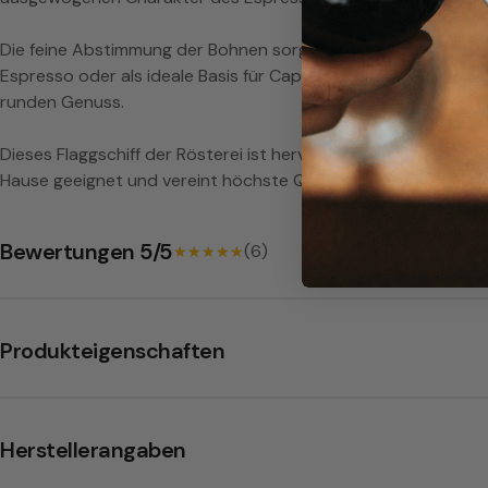
Die feine Abstimmung der Bohnen sorgt für ein langanhaltend
Espresso oder als ideale Basis für Cappuccino und Latte Macc
runden Genuss.
Dieses Flaggschiff der Rösterei ist hervorragend für den prof
Hause geeignet und vereint höchste Qualität mit zeitloser ital
Bewertungen 5/5
(6)
★★★★★
★★★★★
Produkteigenschaften
Herstellerangaben