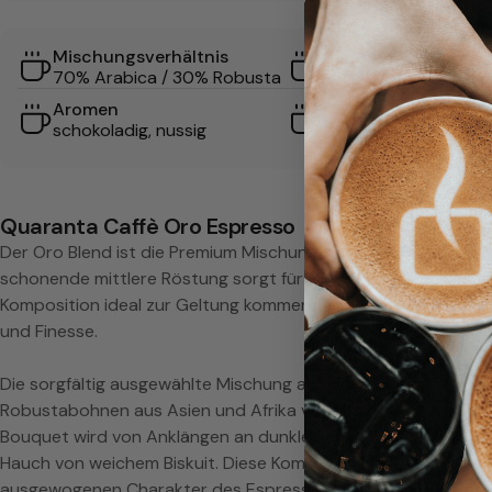
e
Mischungsverhältnis
Röstgrad
s
70% Arabica / 30% Robusta
Mittel
Gerät
Aromen
s
Siebträger,
schokoladig, nussig
Kaffeevollautomat
o
O
Quaranta Caffè Oro Espresso
Der Oro Blend ist die Premium Mischung von Quaranta Caffè u
r
schonende mittlere Röstung sorgt für ein säurearmes Ergebnis
Komposition ideal zur Geltung kommen. Jeder Schluck bietet 
o
und Finesse.
Die sorgfältig ausgewählte Mischung aus brasilianischen Ar
Robustabohnen aus Asien und Afrika verleiht ihm seine marka
Bouquet wird von Anklängen an dunkle Schokolade und gerös
Hauch von weichem Biskuit. Diese Kombination sorgt für ein v
ausgewogenen Charakter des Espressos.