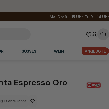
Mo-Do: 9 - 15 Uhr, Fr: 9 - 14 Uhr
Wa
ÖR
SÜSSES
WEIN
ANGEBOTE
nta Espresso Oro
1kg
|
Ganze Bohne