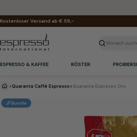
Zum
Inhalt
springen
Kostenloser Versand ab € 59,-
Suchen
ESPRESSO & KAFFEE
RÖSTER
PROBIERS
>
Quaranta Caffè Espresso
>
Quaranta Espresso Oro
Q
Springe
Bundle
zu
u
den
Produktinformationen
a