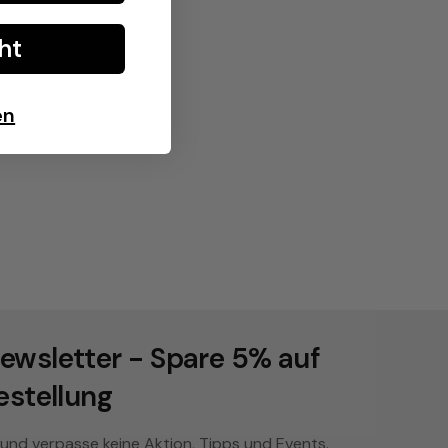
ht
en
ewsletter - Spare 5% auf
estellung
 und verpasse keine Aktion, Tipps und Events.