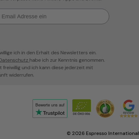
llige ich in den Erhalt des Newsletters ein.
Datenschutz
habe ich zur Kenntnis genommen.
t freiwillig und ich kann diese jederzeit mit
unft widerrufen.
Bewerte uns
auf
Click
to
view
© 2026
Espresso International
the