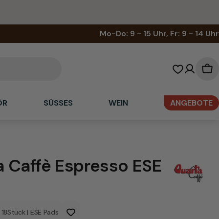
Mo-Do: 9 - 15 Uhr, Fr: 9 - 14 Uhr
Wa
ÖR
SÜSSES
WEIN
ANGEBOTE
 Caffè Espresso ESE
18
Stück
|
ESE Pads