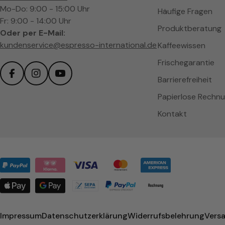
Mo-Do: 9:00 - 15:00 Uhr
Häufige Fragen
Fr: 9:00 - 14:00 Uhr
Produktberatung
Oder per E-Mail:
kundenservice@espresso-international.de
Kaffeewissen
Frischegarantie
Barrierefreiheit
Facebook
Instagram
YouTube
Papierlose Rechn
Kontakt
Zahlungsmethoden
Impressum
Datenschutzerklärung
Widerrufsbelehrung
Vers