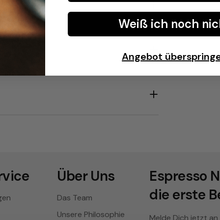
Weiß ich noch nic
Angebot überspring
vice
Über Uns
Espresso N
die erste B
gen
Das Team
Unsere Philosophie
Melde Dich jetzt an