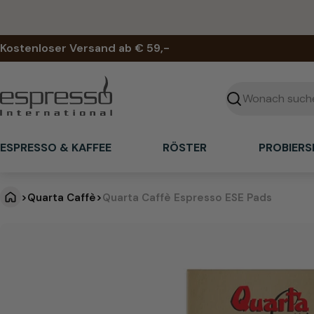
Zum
Inhalt
springen
Kostenloser Versand ab € 59,-
Suchen
ESPRESSO & KAFFEE
RÖSTER
PROBIERS
>
Quarta Caffè
>
Quarta Caffè Espresso ESE Pads
Q
Springe
zu
u
den
Produktinformationen
a