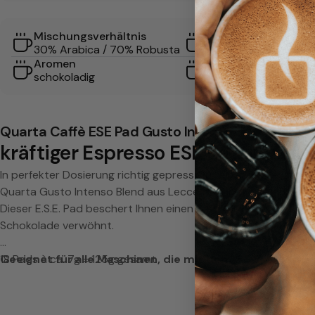
s
Mischungsverhältnis
Röstgrad
p
30% Arabica / 70% Robusta
Dunkel
Aromen
Gerät
r
schokoladig
Pad-Maschine
e
Quarta Caffè ESE Pad Gusto Intenso
s
kräftiger Espresso ESE Pad, einzel
s
In perfekter Dosierung richtig gepresst für einen Espresso na
Quarta Gusto Intenso Blend aus Lecce zeichnet sich durch ei
o
Dieser E.S.E. Pad beschert Ihnen einen kraftvollen Espresso,
Schokolade verwöhnt.
E
18 Pads à ca. 7g = 125g gesamt
Geeignet für alle Maschinen, die mit dem E.S.E. System 
S