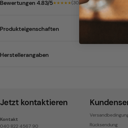
E
Bewertungen 4.83/5
(30)
★★★★★
★★★★★
P
a
Produkteigenschaften
d
s
Herstellerangaben
Jetzt kontaktieren
Kundenser
Versandbedingun
Kontakt
Rücksendung
040 822 4567 90