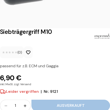
g
e
r
g
Siebträgergriff M10
r
i
★★★★★
★★★★★
(0)
f
f
passend für z.B. ECM und Gaggia
M
6,90 €
1
inkl. MwSt. zzgl. Versand
0
Leider vergriffen
|
Nr.: 9121
Menge
AUSVERKAUFT
Menge für Siebträgergriff M10 verringern
Menge für Siebträgergriff M10 erhöhen