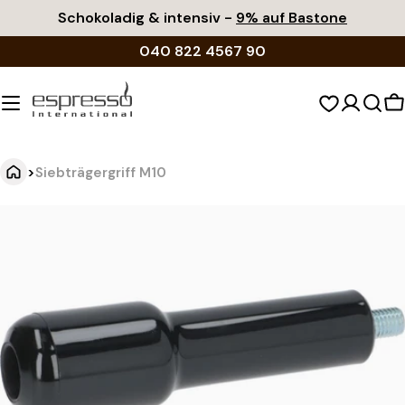
Zum
Schokoladig & intensiv -
9% auf Bastone
Inhalt
040 822 4567 90
springen
W
>
Siebträgergriff M10
S
Springe
zu
i
den
e
Produktinformationen
b
t
r
ä