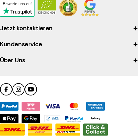
Bewerte uns
auf
Click
to
view
Jetzt kontaktieren
the
company's
Kundenservice
Trustpilot
profile
Über Uns
Facebook
Instagram
YouTube
Zahlungsmethoden