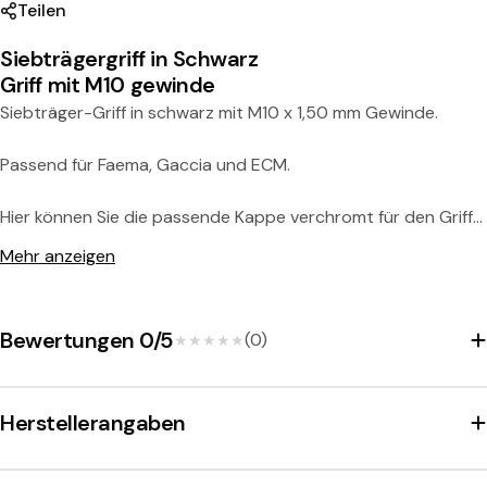
Teilen
Teilen Sie dieses Produkt
Siebträgergriff in Schwarz
Kopie
Teilen:
Griff mit M10 gewinde
Siebträger-Griff in schwarz mit M10 x 1,50 mm Gewinde.
Passend für Faema, Gaccia und ECM.
Hier können Sie die passende Kappe verchromt für den Griff
kaufen.
Mehr anzeigen
Maße:
Durchmesser (am Ende): 35 mm
Bewertungen 0/5
(0)
★★★★★
★★★★★
Gewindegröße: M10 x 1,50 mm
Gewindelänge: 15 mm
Gesamtlänge: 125 mm
Herstellerangaben