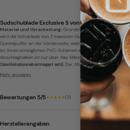
E
x
Sudschublade Exclusive S von JoeFrex
Material und Verarbeitung:
Grundmaterial bei dieser Knock-
c
wird die Schublade von 2 massiven Gummibalken. Auch der A
Gummipuffer an der Vorderseite, welcher leicht ergonomisch 
l
ist. Innen ermöglichen PVC-Schienen eine leises und leichtgä
Abschlagbalken ist nur über das Silikon mit der Sudschublade
u
das Gehäuse übertragen wird. Der Abschlagbalken muss bei
(JoeFrex former concept art)
s
Mehr anzeigen
Maße B x T x H: 23 x 30 x 11cm
i
Bewertungen 5/5
(3)
★★★★★
★★★★★
v
e
Herstellerangaben