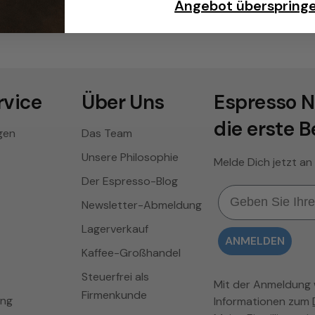
Angebot überspring
vice
Über Uns
Espresso N
die erste B
gen
Das Team
Unsere Philosophie
Melde Dich jetzt an
Der Espresso-Blog
Email
Newsletter-Abmeldung
Lagerverkauf
ANMELDEN
Kaffee-Großhandel
Steuerfrei als
Mit der Anmeldung wi
Firmenkunde
ung
Informationen zum