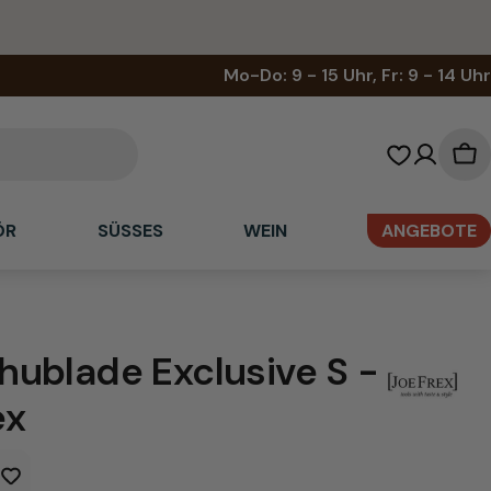
Mo-Do: 9 - 15 Uhr, Fr: 9 - 14 Uhr
Wa
ÖR
SÜSSES
WEIN
ANGEBOTE
ublade Exclusive S -
ex