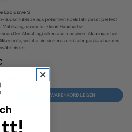
 Exclusive S
o-Sudschublade aus poliertem Edelstahl passt perfekt
n Mahlkönig, sowie für kleine Haushalts-
inen.Der Abschlagbalken aus massivem Aluminium hat
 Silikonhülle, welche ein sicheres und sehr geräuscharmes
währleistet.
€
rsand
Artikelnr.: 9063
IN DEN WARENKORB LEGEN
r Sudschublade Exclusive S - JoeFrex verringern
Menge für Sudschublade Exclusive S - JoeFrex erh
ich
tt!