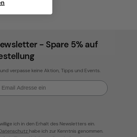
en
ewsletter - Spare 5% auf
estellung
 und verpasse keine Aktion, Tipps und Events.
llige ich in den Erhalt des Newsletters ein.
Datenschutz
habe ich zur Kenntnis genommen.