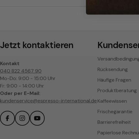
S
-
J
o
Jetzt kontaktieren
Kundenser
e
Versandbedingun
Kontakt
Rücksendung
040 822 4567 90
F
Mo-Do: 9:00 - 15:00 Uhr
Häufige Fragen
Fr: 9:00 - 14:00 Uhr
r
Produktberatung
Oder per E-Mail:
kundenservice@espresso-international.de
Kaffeewissen
e
Frischegarantie
x
Barrierefreiheit
Facebook
Instagram
YouTube
Papierlose Rechn