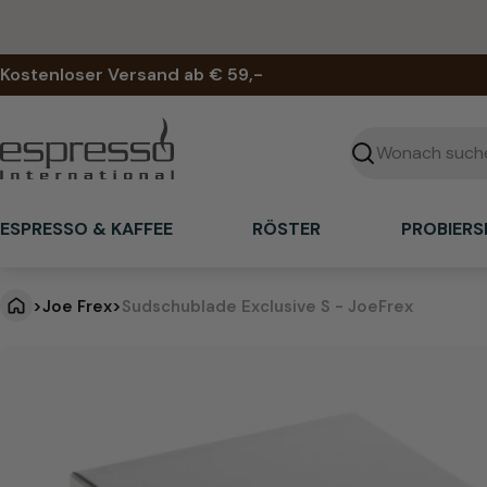
Zum
Inhalt
springen
Kostenloser Versand ab € 59,-
Suchen
ESPRESSO & KAFFEE
RÖSTER
PROBIERS
>
Joe Frex
>
Sudschublade Exclusive S - JoeFrex
S
Springe
zu
u
den
Produktinformationen
d