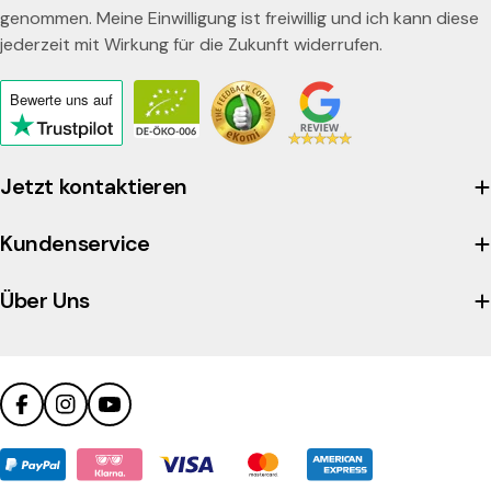
genommen. Meine Einwilligung ist freiwillig und ich kann diese
jederzeit mit Wirkung für die Zukunft widerrufen.
Bewerte uns
auf
Click
to
view
Jetzt kontaktieren
the
company's
Kundenservice
Trustpilot
profile
Über Uns
Facebook
Instagram
YouTube
Zahlungsmethoden