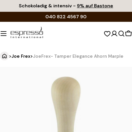
Zum
Schokoladig & intensiv -
9% auf Bastone
Inhalt
040 822 4567 90
springen
W
>
Joe Frex
>
JoeFrex- Tamper Elegance Ahorn Marple
J
Springe
zu
o
den
e
Produktinformationen
F
r
e
x