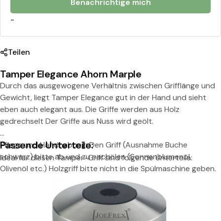
Benachrichtige mich
-
Teilen
Tamper Elegance Ahorn Marple
Durch das ausgewogene Verhältnis zwischen Grifflänge und
Gewicht, liegt Tamper Elegance gut in der Hand und sieht
eben auch elegant aus. Die Griffe werden aus Holz
gedrechselt Der Griffe aus Nuss wird geölt.
Passende Unterteile:
Pflege und Handhabung: Den Griff (Ausnahme Buche
schwarz) bitte ab und zu nachölen (Sonnenblumenöl,
Ideal für diesen Tamper-Griff sind folgende Unterteile:
Olivenöl etc.) Holzgriff bitte nicht in die Spülmaschine geben.