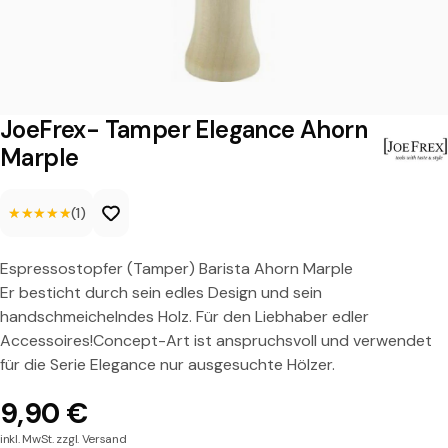
-
T
a
m
JoeFrex- Tamper Elegance Ahorn
p
Marple
e
★★★★★
★★★★★
(1)
r
E
Espressostopfer (Tamper) Barista Ahorn Marple
l
Er besticht durch sein edles Design und sein
e
handschmeichelndes Holz. Für den Liebhaber edler
Accessoires!Concept-Art ist anspruchsvoll und verwendet
g
für die Serie Elegance nur ausgesuchte Hölzer.
a
9,90 €
n
inkl. MwSt. zzgl. Versand