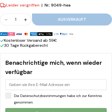
c
Leider vergriffen
|
Nr.: 9049-hea
e
A
Menge
AUSVERKAUFT
Menge für JoeFrex- Tamper Elegance Ahorn Mar
Menge für JoeFrex- Tamper Elegance 
h
o
Zahlungsmethoden
Kostenloser Versand ab 59€
r
30 Tage Rückgaberecht
n
M
Benachrichtige mich, wenn wieder
a
verfügbar
r
p
l
Die Datenschutzbestimmungen habe ich zur Kenntnis
e
genommen.