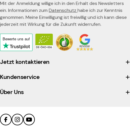
Mit der Anmeldung willige ich in den Erhalt des Newsletters
Trucillo uns als exklusiven Anbieter der Professional
ein. Informationen zum
Datenschutz
habe ich zur Kenntnis
Linie ausgewählt hat
. Denn der Trucillo Gusto Bar ist
genommen. Meine Einwilligung ist freiwillig und ich kann diese
eigentlich nur der Gastronomie vorbehalten. Das macht den
jederzeit mit Wirkung für die Zukunft widerrufen.
Gusto Bar zum echten Geheimtipp.
Bewerte uns
auf
Click
to
view
Jetzt kontaktieren
the
company's
Kundenservice
Trustpilot
profile
Über Uns
Facebook
Instagram
YouTube