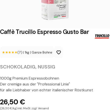
u
c
i
l
Caffè Trucillo Espresso Gusto Bar
l
o
★★★★★
★★★★★
(7)
|
1kg
|
Ganze Bohne
E
s
SCHOKOLADIG, NUSSIG
p
r
1000g Premium Espressobohnen
Der cremige aus der "Professional Linie"
e
für alle Liebhaber von echter italienischer Röstkunst
s
26,50 €
s
(26,50 €/kg) inkl. MwSt. zzgl. Versand