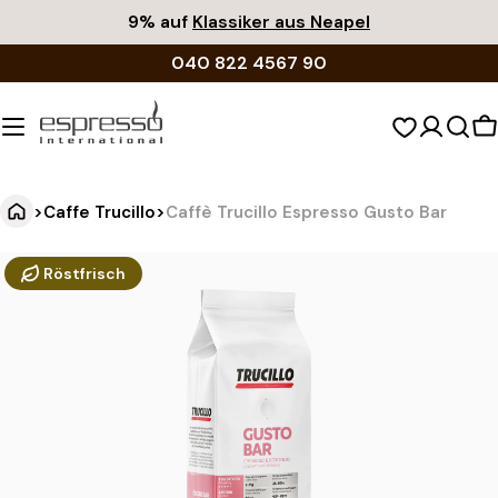
Zum
9% auf
Klassiker aus Neapel
Inhalt
040 822 4567 90
springen
W
>
Caffe Trucillo
>
Caffè Trucillo Espresso Gusto Bar
C
Springe
Röstfrisch
zu
a
den
f
Produktinformationen
f
è
T
r