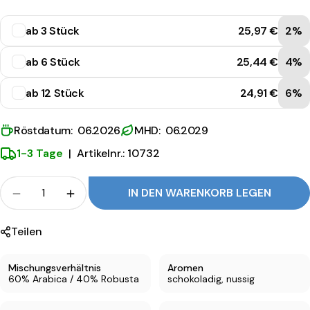
o
G
ab 3 Stück
25,97 €
2%
u
ab 6 Stück
25,44 €
4%
s
t
ab 12 Stück
24,91 €
6%
o
Röstdatum: 06.2026
MHD: 06.2029
B
1-3 Tage
|
Artikelnr.: 10732
a
r
Menge
IN DEN WARENKORB LEGEN
Menge für Caffè Trucillo Espresso Gusto Bar ver
Menge für Caffè Trucillo Espresso Gus
Teilen
Mischungsverhältnis
Aromen
60% Arabica / 40% Robusta
schokoladig, nussig