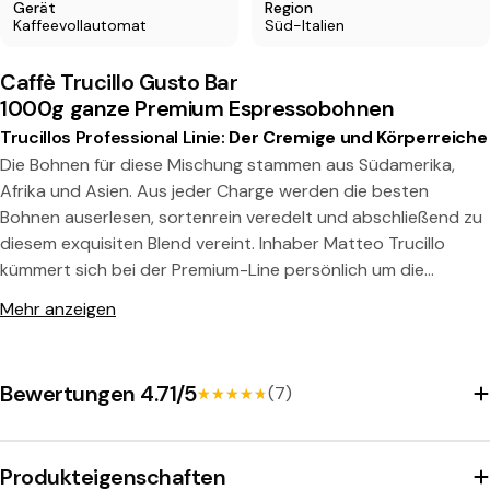
Gerät
Region
Kaffeevollautomat
Süd-Italien
Caffè Trucillo Gusto Bar
Teilen Sie dieses Produkt
1000g ganze Premium Espressobohnen
Kopie
Trucillos Professional Linie:
Der Cremige und Körperreiche
Teilen:
Die Bohnen für diese Mischung stammen aus Südamerika,
Afrika und Asien. Aus jeder Charge werden die besten
Bohnen auserlesen, sortenrein veredelt und abschließend zu
diesem exquisiten Blend vereint. Inhaber Matteo Trucillo
kümmert sich bei der Premium-Line persönlich um die
Beschaffung und Verarbeitung der Rohbohnen. Die Röstung
Mehr anzeigen
erfolgt schonend und langsam in einem Trommelröster. Die
sortenreine Röstung ist so wichtig, da jede Bohnenvarietät
ihre eigenen Eigenschaften und Ansprüche mitbringt. Mit
Bewertungen 4.71/5
(7)
★★★★★
★★★★★
individueller Röstung wird verhindert, das große Rohkaffee-
Bohnen noch nicht durchgeröstet und kleine, feine
Perlbohnen schon verbrannt sind. Diese Mühe macht man
Produkteigenschaften
sich im Hause Trucillo aber mit Freude. Immerhin sollen die