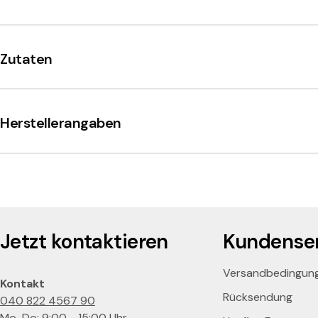
o
r
Zutaten
l
e
Herstellerangaben
Jetzt kontaktieren
Kundenser
Versandbedingun
Kontakt
Rücksendung
040 822 4567 90
Mo-Do: 9:00 - 15:00 Uhr