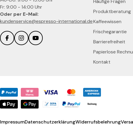
Häufige Fragen
Fr: 9:00 - 14:00 Uhr
Produktberatung
Oder per E-Mail:
kundenservice@espresso-international.de
Kaffeewissen
Frischegarantie
Barrierefreiheit
Facebook
Instagram
YouTube
Papierlose Rechn
Kontakt
Zahlungsmethoden
Impressum
Datenschutzerklärung
Widerrufsbelehrung
Vers