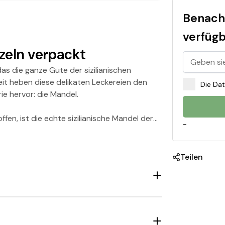
Benach
verfüg
Sichern Sie s
zeln verpackt
5% Raba
das die ganze Güte der sizilianischen
eit heben diese delikaten Leckereien den
Die Da
ie hervor: die Mandel.
Exklusiv für ihre erste Bes
en, ist die echte sizilianische Mandel der
-
Verraten Sie uns
wofür Sie sich interes
Teilen
Ganze Bohne
Gemahlen