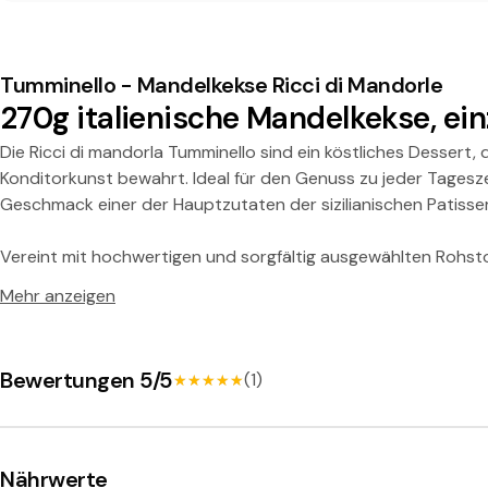
c
c
Tumminello - Mandelkekse Ricci di Mandorle
270g italienische Mandelkekse, ein
i
Die Ricci di mandorla Tumminello sind ein köstliches Dessert, 
d
Konditorkunst bewahrt. Ideal für den Genuss zu jeder Tagesz
Geschmack einer der Hauptzutaten der sizilianischen Patisser
i
Vereint mit hochwertigen und sorgfältig ausgewählten Rohstoff
M
unbestrittene Star dieses exquisiten Desserts.
Mehr anzeigen
a
Ein Genuss, den man voll und ganz erleben sollte.
n
Bewertungen 5/5
(1)
★★★★★
★★★★★
d
Nährwerte