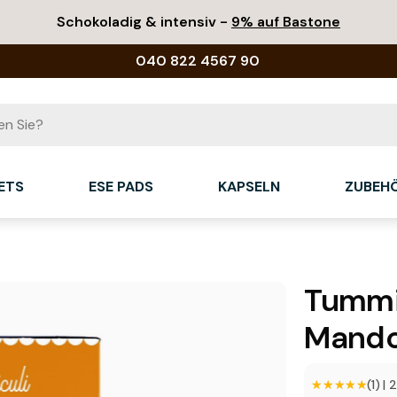
Schokoladig & intensiv -
9% auf Bastone
040 822 4567 90
ETS
ESE PADS
KAPSELN
ZUBEH
Tummin
Mando
★★★★★
★★★★★
(1)
|
2