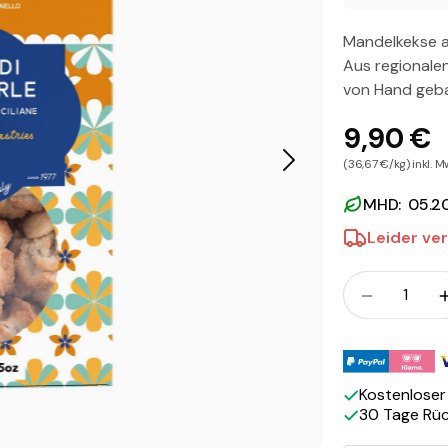
Mandelkekse au
Aus regionale
von Hand geb
9,90 €
(36,67 €/kg) inkl. M
MHD: 05.2
Leider ver
Menge
Menge für
Zahlungsmeth
Kostenlose
30 Tage Rü