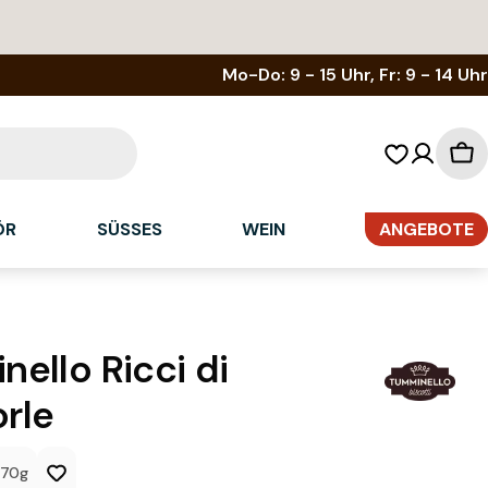
Mo-Do: 9 - 15 Uhr, Fr: 9 - 14 Uhr
Wa
ÖR
SÜSSES
WEIN
ANGEBOTE
ello Ricci di
rle
70g