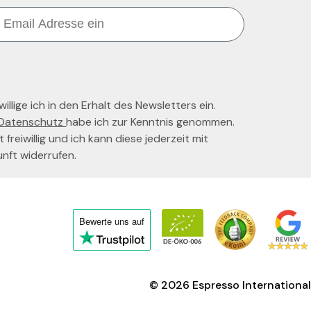
llige ich in den Erhalt des Newsletters ein.
Datenschutz
habe ich zur Kenntnis genommen.
t freiwillig und ich kann diese jederzeit mit
unft widerrufen.
Bewerte uns
auf
Click
to
view
© 2026
Espresso International
the
company's