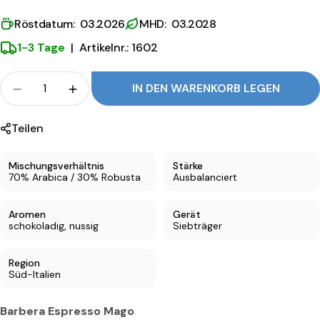
Röstdatum: 03.2026
MHD: 03.2028
1-3 Tage
|
Artikelnr.: 1602
Menge
IN DEN WARENKORB LEGEN
Menge für Barbera Mago Espresso verringern
Menge für Barbera Mago Espresso erh
Teilen
Mischungsverhältnis
Stärke
70% Arabica / 30% Robusta
Ausbalanciert
Aromen
Gerät
schokoladig, nussig
Siebträger
Region
Süd-Italien
Barbera Espresso Mago