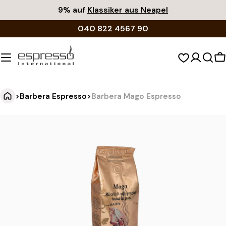
Zum
9% auf
Klassiker aus Neapel
Inhalt
040 822 4567 90
springen
W
>
Barbera Espresso
>
Barbera Mago Espresso
B
Springe
zu
a
den
r
Produktinformationen
b
e
r
a