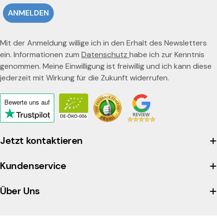
ANMELDEN
Mit der Anmeldung willige ich in den Erhalt des Newsletters
ein. Informationen zum
Datenschutz
habe ich zur Kenntnis
genommen. Meine Einwilligung ist freiwillig und ich kann diese
jederzeit mit Wirkung für die Zukunft widerrufen.
Bewerte uns
auf
Click
to
view
Jetzt kontaktieren
the
company's
Kundenservice
Trustpilot
profile
Über Uns