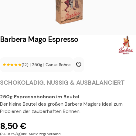
M
a
g
o
Barbera Mago Espresso
E
s
★★★★★
★★★★★
(12)
|
250g
|
Ganze Bohne
p
r
SCHOKOLADIG, NUSSIG & AUSBALANCIERT
e
s
250g Espressobohnen im Beutel
Der kleine Beutel des großen Barbera Magiers ideal zum
s
Probieren der zauberhaften Bohnen.
o
8,50 €
(34,00 €/kg) inkl. MwSt. zzgl. Versand